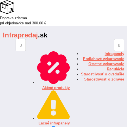
Doprava zdarma
pri objednávke nad 300.00 €
Infrapredaj
.sk
Infrapanely
Podlahové vykurovanie
Ostatné vykurovanie
Regulácia
Starostlivosť o ovzdušie
Starostlivosť o zdravie
Akčné produkty
Lacné infrapanely