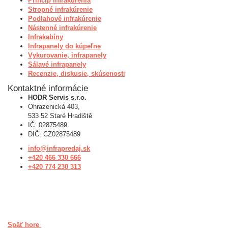
Princíp infrakúrenia
Stropné infrakúrenie
Podlahové infrakúrenie
Nástenné infrakúrenie
Infrakabíny
Infrapanely do kúpeľne
Vykurovanie, infrapanely
Sálavé infrapanely
Recenzie, diskusie, skúsenosti
Kontaktné informácie
HODR Servis s.r.o.
Ohrazenická 403,
533 52 Staré Hradiště
IČ: 02875489
DIČ: CZ02875489
info@infrapredaj.sk
+420 466 330 666
+420 774 230 313
Späť hore