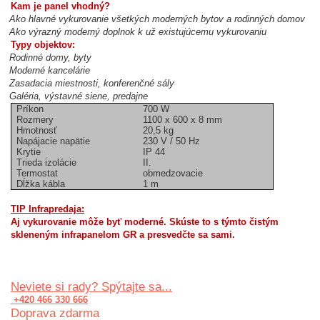
Kam je panel vhodný?
Ako hlavné vykurovanie všetkých moderných bytov a rodinných domov
Ako výrazný moderný doplnok k už existujúcemu vykurovaniu
Typy objektov:
Rodinné domy, byty
Moderné kancelárie
Zasadacia miestnosti, konferenčné sály
Galéria, výstavné siene, predajne
Príkon
700 W
Rozmery
1100 x 600 x 8 mm
Hmotnosť
20,5 kg
Napájacie napätie
230 V / 50 Hz
Krytie
IP 44
Trieda izolácie
II.
Termostat
obmedzovacie
Dĺžka kábla
1 m
TIP Infrapredaja:
Aj vykurovanie môže byť moderné. Skúste to s týmto čistým
skleneným infrapanelom GR a presvedčte sa sami.
Neviete si rady? Spýtajte sa...
+420 466 330 666
Doprava zdarma