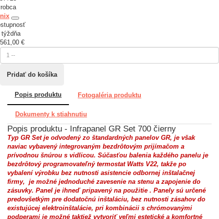
robca
nix
stupnosť
 týždňa
561,00 €
Popis produktu
Fotogaléria produktu
Dokumenty k stiahnutiu
Popis produktu - Infrapanel GR Set 700 čierny
Typ GR Set je odvodený zo štandardných panelov GR, je však
naviac vybavený integrovaným bezdrôtovým prijímačom a
prívodnou šnúrou s vidlicou. Súčasťou balenia každého panelu je
bezdrôtový programovateľný termostat Watts V22, takže po
vybalení výrobku
bez nutnosti asistencie odbornej inštalačnej
firmy
, je možné jednoduché zavesenie na stenu a zapojenie do
zásuvky. Panel je ihneď pripavený na použitie . Panely sú určené
predovšetkým pre dodatočnú inštaláciu, bez nutnosti zásahov do
existujúcej elektroinštalácie, pri kombinácii s chrómovanými
podperami je možné taktiež vytvoriť veľmi estetické a komfortné