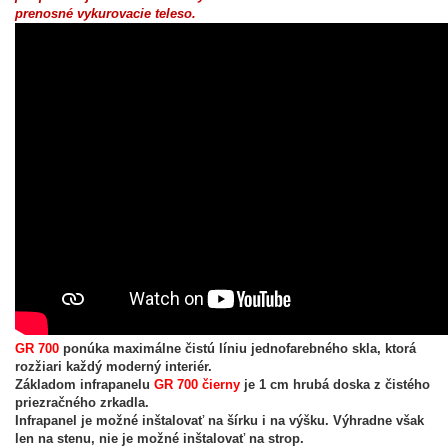
prenosné vykurovacie teleso.
GR 700
ponúka maximálne čistú líniu jednofarebného skla, ktorá
rozžiari každý moderný interiér.
Základom
infrapanelu
GR 700 čierny
je 1 cm hrubá doska z čistého
priezračného zrkadla.
Infrapanel je možné inštalovať na šírku i na výšku. Výhradne však
len na stenu, nie je možné inštalovať na strop.