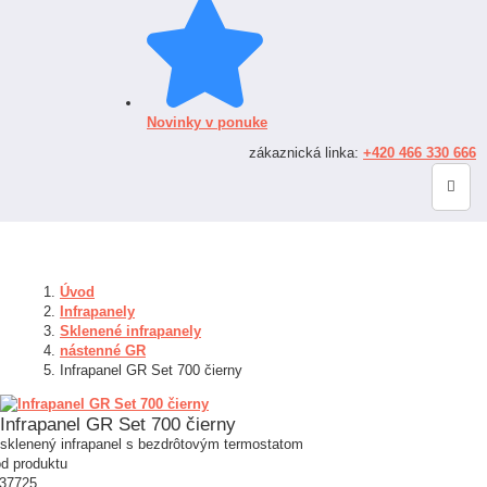
Novinky v ponuke
zákaznická linka:
+420 466 330 666
Úvod
Infrapanely
Sklenené infrapanely
nástenné GR
Infrapanel GR Set 700 čierny
Infrapanel GR Set 700 čierny
sklenený infrapanel s bezdrôtovým termostatom
d produktu
37725