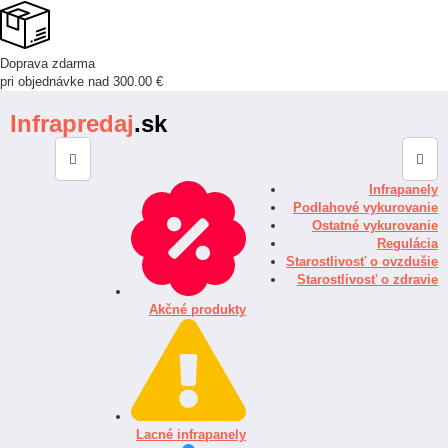
Doprava zdarma
pri objednávke nad 300.00 €
Infrapredaj
.sk
Infrapanely
Podlahové vykurovanie
Ostatné vykurovanie
Regulácia
Starostlivosť o ovzdušie
Starostlivosť o zdravie
Akčné produkty
Lacné infrapanely