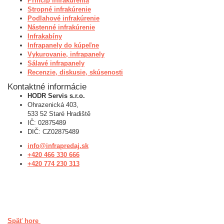
Princíp infrakúrenia
Stropné infrakúrenie
Podlahové infrakúrenie
Nástenné infrakúrenie
Infrakabíny
Infrapanely do kúpeľne
Vykurovanie, infrapanely
Sálavé infrapanely
Recenzie, diskusie, skúsenosti
Kontaktné informácie
HODR Servis s.r.o.
Ohrazenická 403,
533 52 Staré Hradiště
IČ: 02875489
DIČ: CZ02875489
info@infrapredaj.sk
+420 466 330 666
+420 774 230 313
Späť hore