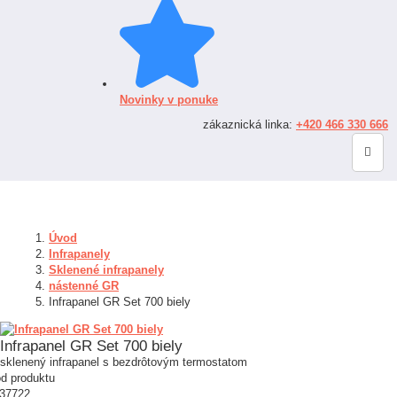
Novinky v ponuke
zákaznická linka:
+420 466 330 666
Úvod
Infrapanely
Sklenené infrapanely
nástenné GR
Infrapanel GR Set 700 biely
Infrapanel GR Set 700 biely
sklenený infrapanel s bezdrôtovým termostatom
d produktu
37722