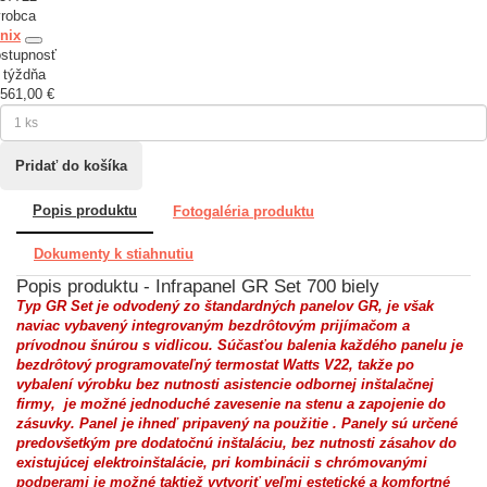
robca
nix
stupnosť
 týždňa
561,00 €
Popis produktu
Fotogaléria produktu
Dokumenty k stiahnutiu
Popis produktu - Infrapanel GR Set 700 biely
Typ GR Set je odvodený zo štandardných panelov GR, je však
naviac vybavený integrovaným bezdrôtovým prijímačom a
prívodnou šnúrou s vidlicou. Súčasťou balenia každého panelu je
bezdrôtový programovateľný termostat Watts V22, takže po
vybalení výrobku
bez nutnosti asistencie odbornej inštalačnej
firmy
, je možné jednoduché zavesenie na stenu a zapojenie do
zásuvky. Panel je ihneď pripavený na použitie . Panely sú určené
predovšetkým pre dodatočnú inštaláciu, bez nutnosti zásahov do
existujúcej elektroinštalácie, pri kombinácii s chrómovanými
podperami je možné taktiež vytvoriť veľmi estetické a komfortné