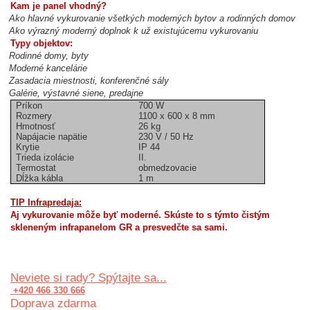
Kam je panel vhodný?
Ako hlavné vykurovanie všetkých moderných bytov a rodinných domov
Ako výrazný moderný doplnok k už existujúcemu vykurovaniu
Typy objektov:
Rodinné domy, byty
Moderné kancelárie
Zasadacia miestnosti, konferenčné sály
Galérie, výstavné siene, predajne
Príkon
700 W
Rozmery
1100 x 600 x 8 mm
Hmotnosť
26 kg
Napájacie napätie
230 V / 50 Hz
Krytie
IP 44
Trieda izolácie
II.
Termostat
obmedzovacie
Dĺžka kábla
1 m
TIP Infrapredaja:
Aj vykurovanie môže byť moderné. Skúste to s týmto čistým
skleneným infrapanelom GR a presvedčte sa sami.
Neviete si rady? Spýtajte sa...
+420 466 330 666
Doprava zdarma