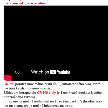
prenosné vykurovacie teleso.
GR 700
ponúka maximálne čistú líniu jednofarebného skla, ktorá
rozžiari každý moderný interiér.
Základom
infrapanelu
GR 700 biely
je 1 cm hrubá doska z čistého
priezračného zrkadla.
Infrapanel je možné inštalovať na šírku i na výšku. Výhradne však
len na stenu, nie je možné inštalovať na strop.