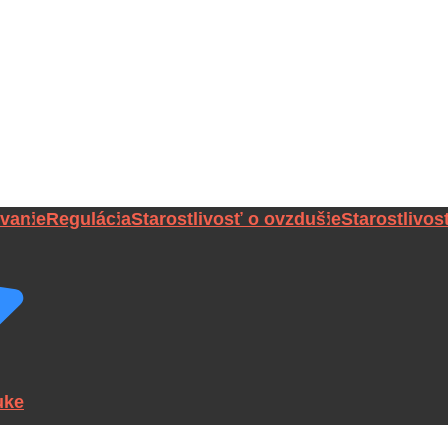
vanie
Regulácia
Starostlivosť o ovzdušie
Starostlivos
uke