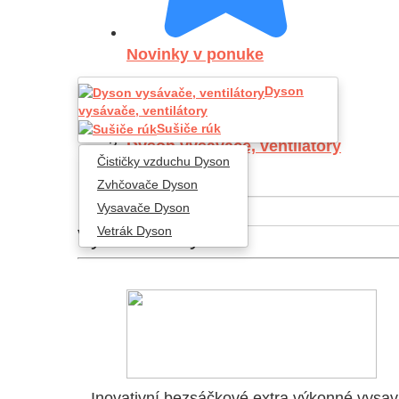
Novinky v ponuke
Dyson
Úvod
vysávače, ventilátory
Starostlivosť o ovzdušie
Sušiče rúk
Dyson vysávače, ventilátory
Čističky vzduchu Dyson
Vysavače Dyson
Zvhčovače Dyson
Vysavače Dyson
Vetrák Dyson
Vysavače Dyson
Inovativní bezsáčkové extra výkonné vysa