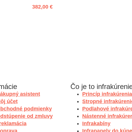
382,00 €
rmácie
Čo je to infrakúreni
ákupný asistent
Princíp infrakúrenia
ôj účet
Stropné infrakúreni
bchodné podmienky
Podlahové infrakúr
dstúpenie od zmluvy
Nástenné infrakúre
 reklamácia
Infrakabíny
oprava
Infrapanely do kúp