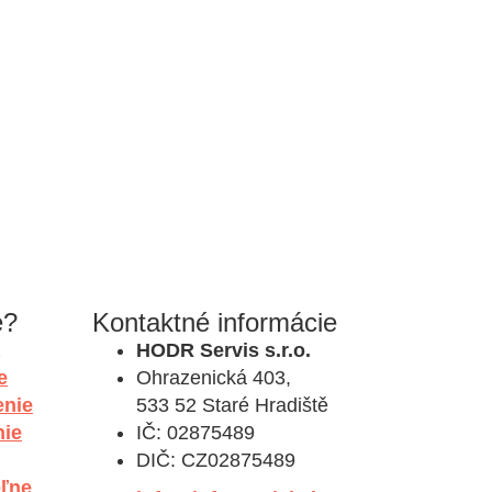
e?
Kontaktné informácie
HODR Servis s.r.o.
e
Ohrazenická 403,
enie
533 52 Staré Hradiště
nie
IČ: 02875489
DIČ: CZ02875489
eľne