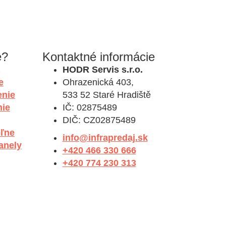
e?
Kontaktné informácie
HODR Servis s.r.o.
e
Ohrazenická 403,
enie
533 52 Staré Hradiště
nie
IČ: 02875489
DIČ: CZ02875489
eľne
info@infrapredaj.sk
anely
+420 466 330 666
+420 774 230 313