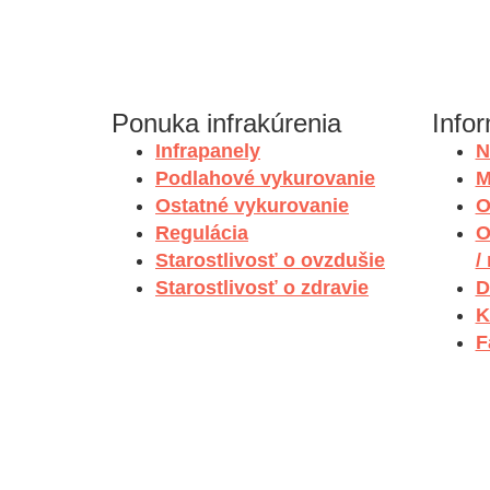
Ponuka infrakúrenia
Info
Infrapanely
N
Podlahové vykurovanie
M
Ostatné vykurovanie
O
Regulácia
O
Starostlivosť o ovzdušie
/
Starostlivosť o zdravie
D
K
F