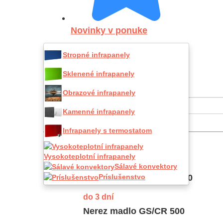
Novinky v ponuke
Stropné infrapanely
Úvod
Infrapanely
Sklenené infrapanely
Príslušenstvo
Obrazové infrapanely
Kamenné infrapanely
Infrakúrenie príslušenstvo
Infrapanely s termostatom
Vysokoteplotní infrapanely
Sálavé konvektory
Príslušenstvo
do 3 dní
Nerez madlo GS/CR 500