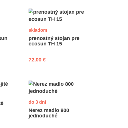
skladom
sun
prenostný stojan pre
ecosun TH 15
72,00 €
do 3 dní
té
Nerez madlo 800
jednoduché