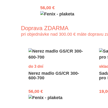
56,00 €
Doprava ZDARMA
pri objednávke nad 300.00 € máte dopravu 
do 3 dní
skla
Nerez madlo GS/CR 300-
Sada
600-700
pro
56,00 €
19,0