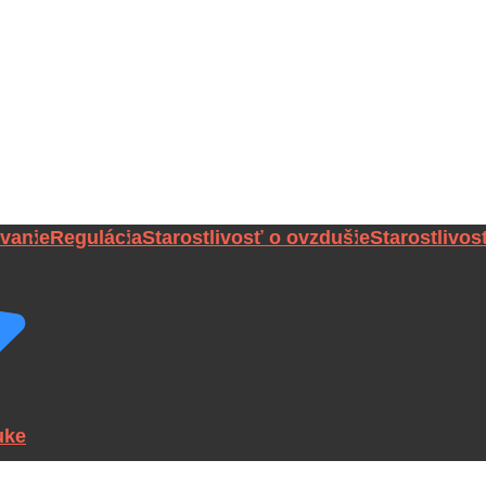
vanie
Regulácia
Starostlivosť o ovzdušie
Starostlivos
uke