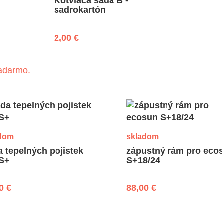
Kotviaca sada B -
sadrokartón
2,00 €
zadarmo.
dom
skladom
 tepelných pojistek
zápustný rám pro eco
 S+
S+18/24
0 €
88,00 €