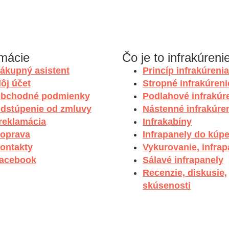
rmácie
Čo je to infrakúreni
ákupný asistent
Princíp infrakúrenia
ôj účet
Stropné infrakúreni
bchodné podmienky
Podlahové infrakúr
dstúpenie od zmluvy
Nástenné infrakúre
 reklamácia
Infrakabíny
oprava
Infrapanely do kúp
ontakty
Vykurovanie, infrap
acebook
Sálavé infrapanely
Recenzie, diskusie,
skúsenosti