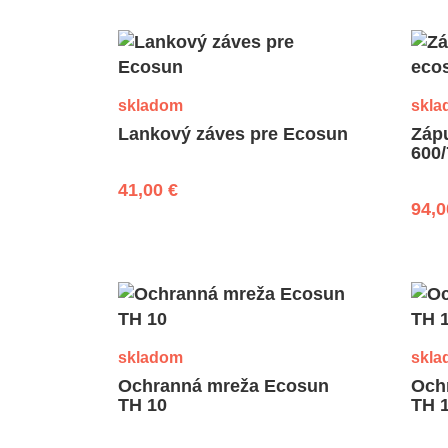
skladom
skla
Lankový záves pre Ecosun
Záp
600
41,00 €
94,0
skladom
skla
Ochranná mreža Ecosun
Och
TH 10
TH 