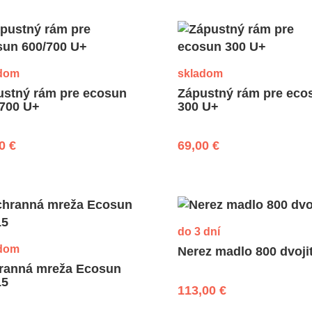
dom
skladom
ustný rám pre ecosun
Zápustný rám pre eco
/700 U+
300 U+
0 €
69,00 €
do 3 dní
dom
Nerez madlo 800 dvoji
ranná mreža Ecosun
15
113,00 €