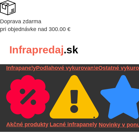
Doprava zdarma
pri objednávke nad 300.00 €
Infrapredaj
.sk
Infrapanely
Podlahové vykurovanie
Ostatné vykuro
Akčné produkty
Lacné infrapanely
Novinky v pon