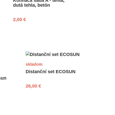
Kotviaca sada A - tehla,
dutá tehla, betón
2,00 €
skladom
Distanční set ECOSUN
sun
26,00 €