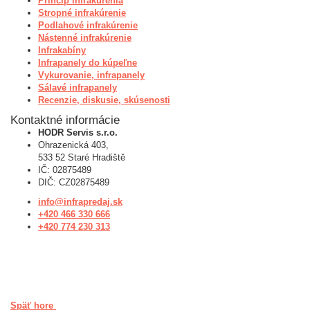
Princíp infrakúrenia
Stropné infrakúrenie
Podlahové infrakúrenie
Nástenné infrakúrenie
Infrakabíny
Infrapanely do kúpeľne
Vykurovanie, infrapanely
Sálavé infrapanely
Recenzie, diskusie, skúsenosti
Kontaktné informácie
HODR Servis s.r.o.
Ohrazenická 403,
533 52 Staré Hradiště
IČ: 02875489
DIČ: CZ02875489
info@infrapredaj.sk
+420 466 330 666
+420 774 230 313
Späť hore