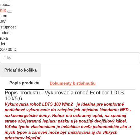
robca
nix
íkon
60W
stupnosť
ladom
ruka
 let
230,00 €
Popis produktu
Dokumenty k stiahnutiu
Popis produktu - Vykurovacia rohož Ecofloor LDTS
100/5,6
Vykurovacia rohož LDTS 100 W/m2
je ideálna pre komfortné
podlahové vykurovanie do zateplených objektov štandardu NED -
nízkoenergetické domy. Rohož má ochranný oplet, na spodnej
strane obojstrannú lepiacu pásku a je použitý dvojžilový kábel.
Vďaka týmto vlastnostiam je inštalácia oveľa jednoduchšie ako u
iných typov a zároveň môže byť inštalovaná aj do vlhkých
priestorov kúpeľní.