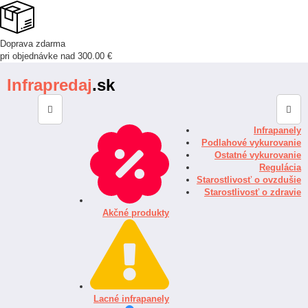
Doprava zdarma
pri objednávke nad 300.00 €
Infrapredaj
.sk
Infrapanely
Podlahové vykurovanie
Ostatné vykurovanie
Regulácia
Starostlivosť o ovzdušie
Starostlivosť o zdravie
Akčné produkty
Lacné infrapanely