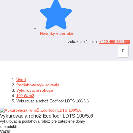
Novinky v ponuke
zákaznická linka:
+420 466 330 666
Úvod
Podlahové vykurovanie
Vykurovacie rohože
100 W/m2
Vykurovacia rohož Ecofloor LDTS 100/5,6
Vykurovacia rohož Ecofloor LDTS 100/5,6
vykurovacia podlahová rohož pre zateplené domy
d produktu
30430