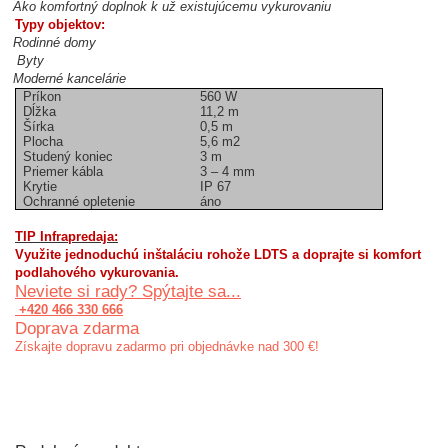
Ako komfortný doplnok k už existujúcemu vykurovaniu
Typy objektov:
Rodinné domy
Byty
Moderné kancelárie
Príkon
560 W
Dĺžka
11,2 m
Šírka
0,5 m
Plocha
5,6 m2
Studený koniec
3 m
Priemer kábla
3 – 4 mm
Krytie
IP 67
Ochranné opletenie
áno
TIP Infrapredaja:
Využite jednoduchú inštaláciu rohože LDTS a doprajte si komfort
podlahového vykurovania.
Neviete si rady? Spýtajte sa...
+420 466 330 666
Doprava zdarma
Získajte dopravu zadarmo pri objednávke nad 300 €!