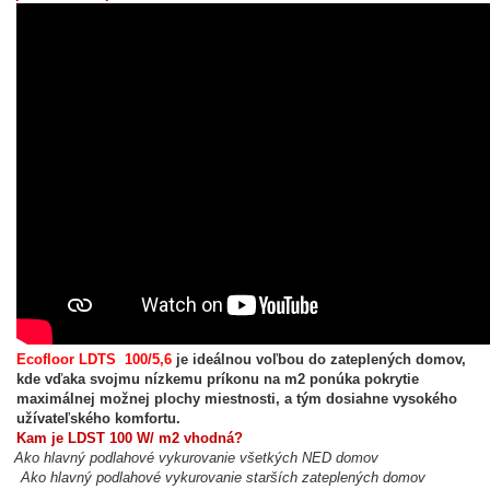
Ecofloor LDTS 100/5,6
je ideálnou voľbou do zateplených domov,
kde vďaka svojmu nízkemu príkonu na m2 ponúka pokrytie
maximálnej možnej plochy miestnosti, a tým dosiahne vysokého
užívateľského komfortu.
Kam je LDST 100 W/ m2 vhodná?
Ako hlavný podlahové vykurovanie všetkých NED domov
ko hlavný podlahové vykurovanie starších zateplených domov