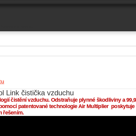
Novinky v ponuke
tu
l Link čistička vzduchu
logií čistění vzduchu. Odstraňuje plynné škodliviny a 99,95
omocí patentované technologie Air Multiplier poskytuje
m řešením.