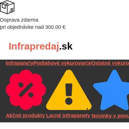
Doprava zdarma
pri objednávke nad 300.00 €
Infrapredaj
.sk
Infrapanely
Podlahové vykurovanie
Ostatné vykuro
Akčné produkty
Lacné infrapanely
Novinky v pon