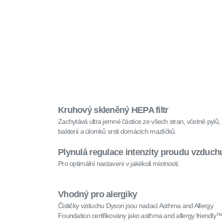
Kruhový skleněný HEPA filtr
Zachytává ultra jemné částice ze všech stran, včetně pylů,
bakterií a úlomků srsti domácích mazlíčků.
Plynulá regulace intenzity proudu vzduch
Pro optimální nastavení v jakékoli místnosti.
Vhodný pro alergiky
Čističky vzduchu Dyson jsou nadací Asthma and Allergy
Foundation certifikovány jako asthma and allergy friendly