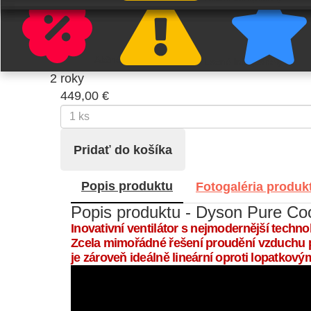
58W
Dostupnosť
momentálne nedostupné
Akčné produkty
Záruka
Lacné infrapanely
2 roky
449,00 €
Popis produktu
Fotogaléria produk
Popis produktu - Dyson Pure Coo
Inovativní ventilátor s nejmodernější techno
Zcela mimořádné řešení proudění vzduchu p
je zároveň ideálně lineární oproti lopatkový