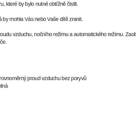
, které by bylo nutné obtížně čistit.
erá by mohla Vás nebo Vaše dítě zranit.
 proudu vzduchu, nočního režimu a automatického režimu. Zaobl
iče.
ý, rovnoměrný proud vzduchu bez poryvů
elná