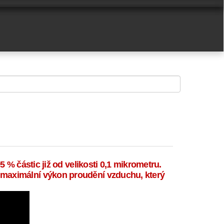
 % částic již od velikosti 0,1 mikrometru.
 maximální výkon proudění vzduchu, který