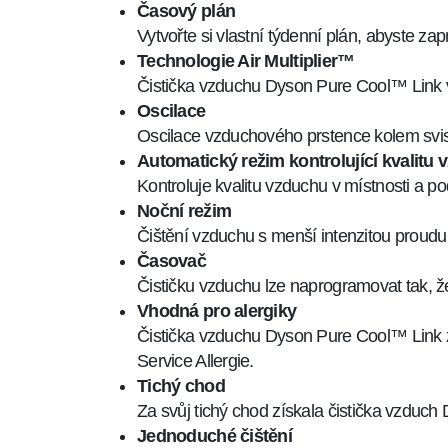
Časový plán
Vytvořte si vlastní týdenní plán, abyste zap
Technologie Air Multiplier™
Čistička vzduchu Dyson Pure Cool™ Link v
Oscilace
Oscilace vzduchového prstence kolem svisl
Automatický režim kontrolující kvalitu
Kontroluje kvalitu vzduchu v místnosti a p
Noční režim
Čištění vzduchu s menší intenzitou proudu
Časovač
Čističku vzduchu lze naprogramovat tak, ž
Vhodná pro alergiky
Čistička vzduchu Dyson Pure Cool™ Link zí
Service Allergie.
Tichý chod
Za svůj tichý chod získala čistička vzdu
Jednoduché čištění