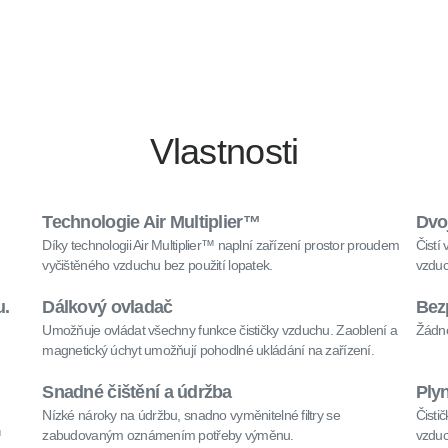
Vlastnosti
Technologie Air Multiplier™
Dvoj
Díky technologii Air Multiplier™ naplní zařízení prostor proudem
Čistí
vyčištěného vzduchu bez použití lopatek.
vzduc
u.
Dálkový ovladač
Bez
Umožňuje ovládat všechny funkce čističky vzduchu. Zaoblení a
Žádné
magnetický úchyt umožňují pohodlné ukládání na zařízení.
Snadné čištění a údržba
Plyn
Nízké nároky na údržbu, snadno vyměnitelné filtry se
Čisti
™
zabudovaným oznámením potřeby výměnu.
vzduc