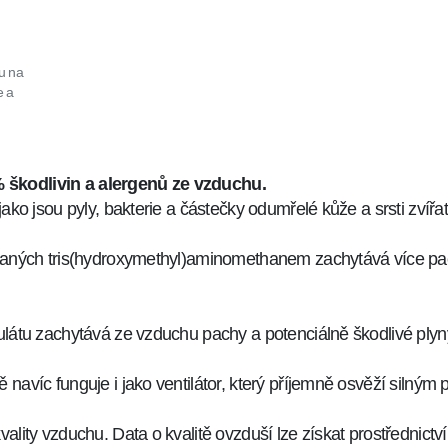
u na
e a
% škodlivin a alergenů ze vzduchu.
ako jsou pyly, bakterie a částečky odumřelé kůže a srsti zvířat 
ovaných tris(hydroxymethyl)aminomethanem zachytává více pac
nulátu zachytává ze vzduchu pachy a potenciálně škodlivé plyn
 navíc funguje i jako ventilátor, který příjemně osvěží silný
vality vzduchu. Data o kvalitě ovzduší lze získat prostřednict