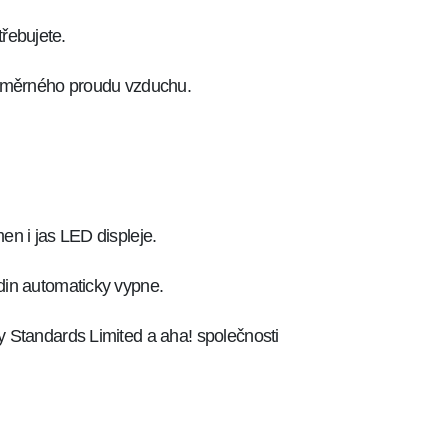
třebujete.
vnoměrného proudu vzduchu.
en i jas LED displeje.
din automaticky vypne.
y Standards Limited a aha! společnosti