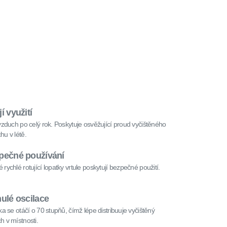
í využití
 vzduch po celý rok. Poskytuje osvěžující proud vyčištěného
hu v létě.
pečné používání
 rychlé rotující lopatky vrtule poskytují bezpečné použití.
ulé oscilace
čka se otáčí o 70 stupňů, čímž lépe distribuuje vyčištěný
h v místnosti.