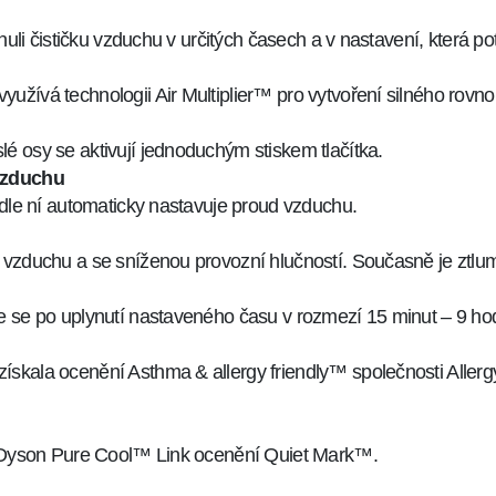
nuli čističku vzduchu v určitých časech a v nastavení, která po
yužívá technologii Air Multiplier™ pro vytvoření silného ro
é osy se aktivují jednoduchým stiskem tlačítka.
 vzduchu
odle ní automaticky nastavuje proud vzduchu.
 vzduchu a se sníženou provozní hlučností. Současně je ztlum
e se po uplynutí nastaveného času v rozmezí 15 minut – 9 ho
skala ocenění Asthma & allergy friendly™ společnosti Allerg
ch Dyson Pure Cool™ Link ocenění Quiet Mark™.