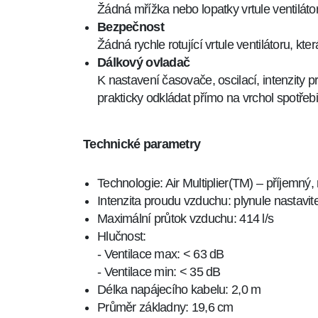
Žádná mřížka nebo lopatky vrtule ventilátoru
Bezpečnost
Žádná rychle rotující vrtule ventilátoru, kt
Dálkový ovladač
K nastavení časovače, oscilací, intenzity
prakticky odkládat přímo na vrchol spotřeb
Technické parametry
Technologie: Air Multiplier(TM) – příjemn
Intenzita proudu vzduchu: plynule nastavit
Maximální průtok vzduchu: 414 l/s
Hlučnost:
- Ventilace max: < 63 dB
- Ventilace min: < 35 dB
Délka napájecího kabelu: 2,0 m
Průměr základny: 19,6 cm