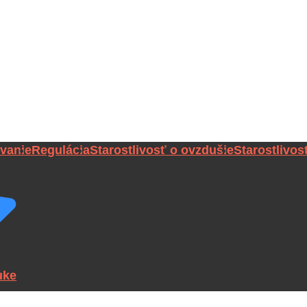
vanie
Regulácia
Starostlivosť o ovzdušie
Starostlivos
uke