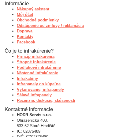
Informácie
Nákupný asistent
Môj účet
Obchodné podmienky
Odstúpenie od zmluvy / reklamácia
Doprava
Kontakty
Facebook
Čo je to infrakúrenie?
Princíp infrakúrenia
Stropné infrakúrenie
Podlahové infrakúrenie
Nástenné infrakúrenie
Infrakabíny
Infrapanely do kúpeľne
Vykurovanie, infrapanely
Sálavé infrapanely
Recenzie, diskusie, skúsenosti
Kontaktné informácie
HODR Servis s.r.o.
Ohrazenická 403,
533 52 Staré Hradiště
IČ: 02875489
DIČ: CZ02875489