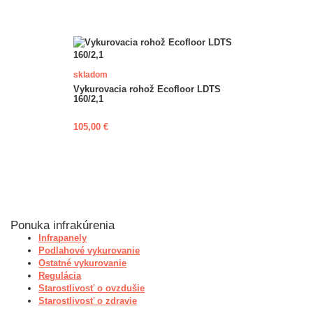
skladom
Vykurovacia rohož Ecofloor LDTS
160/2,1
105,00 €
Ponuka infrakúrenia
Infrapanely
Podlahové vykurovanie
Ostatné vykurovanie
Regulácia
Starostlivosť o ovzdušie
Starostlivosť o zdravie