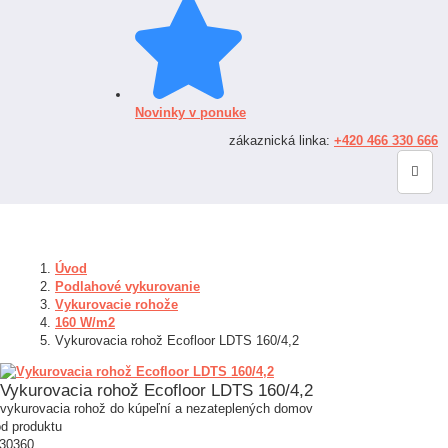
Novinky v ponuke
zákaznická linka:
+420 466 330 666
Úvod
Podlahové vykurovanie
Vykurovacie rohože
160 W/m2
Vykurovacia rohož Ecofloor LDTS 160/4,2
Vykurovacia rohož Ecofloor LDTS 160/4,2
vykurovacia rohož do kúpeľní a nezateplených domov
d produktu
30360