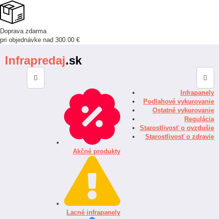
Doprava zdarma
pri objednávke nad 300.00 €
Infrapredaj
.sk
Infrapanely
Podlahové vykurovanie
Ostatné vykurovanie
Regulácia
Starostlivosť o ovzdušie
Starostlivosť o zdravie
Akčné produkty
Lacné infrapanely