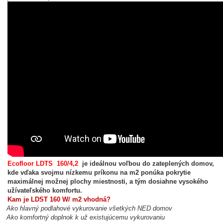
Ecofloor LDTS 160/4,2
je ideálnou voľbou do zateplených domov,
kde vďaka svojmu nízkemu príkonu na m2 ponúka pokrytie
maximálnej možnej plochy miestnosti, a tým dosiahne vysokého
užívateľského komfortu.
Kam je LDST 160 W/ m2 vhodná?
Ako hlavný podlahové vykurovanie všetkých NED domov
Ako komfortný doplnok k už existujúcemu vykurovaniu