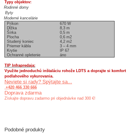
Typy objektov:
Rodinné domy
Byty
Moderné kancelárie
Príkon
670 W
Dĺžka
8,3 m
Šírka
0,5 m
Plocha
0,6 m2
Studený koniec
4,2 m2
Priemer kábla
3 – 4 mm
Krytie
IP 67
Ochranné opletenie
áno
TIP Infrapredaja:
Využite jednoduchú inštaláciu rohože LDTS a doprajte si komfort
podlahového vykurovania.
Neviete si rady? Spýtajte sa...
+420 466 330 666
Doprava zdarma
Získajte dopravu zadarmo pri objednávke nad 300 €!
Podobné produkty