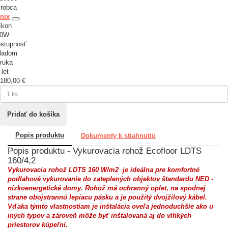
robca
nix
íkon
70W
stupnosť
ladom
ruka
 let
180,00 €
Popis produktu
Dokumenty k stiahnutiu
Popis produktu - Vykurovacia rohož Ecofloor LDTS
160/4,2
Vykurovacia rohož LDTS 160 W/m2
je ideálna pre komfortné
podlahové vykurovanie do zateplených objektov štandardu NED -
nízkoenergetické domy. Rohož má ochranný oplet, na spodnej
strane obojstrannú lepiacu pásku a je použitý dvojžilový kábel.
Vďaka týmto vlastnostiam je inštalácia oveľa jednoduchšie ako u
iných typov a zároveň môže byť inštalovaná aj do vlhkých
priestorov kúpeľní.