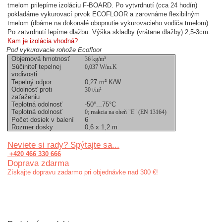
tmelom prilepíme izoláciu F-BOARD. Po vytvrdnutí (cca 24 hodín)
pokladáme vykurovací prvok ECOFLOOR a zarovnáme flexibilným
tmelom (dbáme na dokonalé obopnutie vykurovacieho vodiča tmelom).
Po zatvrdnutí lepíme dlažbu. Výška skladby (vrátane dlažby) 2,5-3cm.
Kam je izolácia vhodná?
Pod vykurovacie rohože Ecofloor
Objemová hmotnosť
36
kg/m³
Súčiniteľ tepelnej
0,037 W/m.K
vodivosti
Tepelný odpor
0
,27 m².K/W
Odolnosť proti
30 t/m²
zaťaženiu
Teplotná odolnosť
-
50°...75°C
Teplotná odolnosť
0; reakcia
na oheň "E" (EN 13164)
Počet dosiek v balení
6
Rozmer dosky
0,6 x 1,2 m
Neviete si rady? Spýtajte sa...
+420 466 330 666
Doprava zdarma
Získajte dopravu zadarmo pri objednávke nad 300 €!