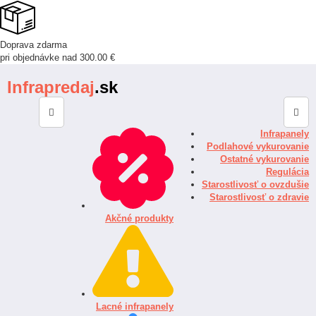
Doprava zdarma
pri objednávke nad 300.00 €
Infrapredaj
.sk
Infrapanely
Podlahové vykurovanie
Ostatné vykurovanie
Regulácia
Starostlivosť o ovzdušie
Starostlivosť o zdravie
Akčné produkty
Lacné infrapanely