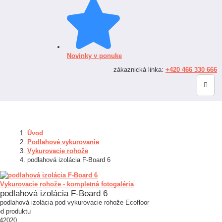
Novinky v ponuke
zákaznická linka:
+420 466 330 666
Úvod
Podlahové vykurovanie
Vykurovacie rohože
podlahová izolácia F-Board 6
Vykurovacie rohože - kompletná fotogaléria
podlahová izolácia F-Board 6
podlahová izolácia pod vykurovacie rohože Ecofloor
d produktu
42020