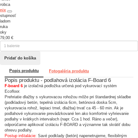
robca
nix
stupnosť
ladom
ruka
roky
79,00 €
Popis produktu
Fotogaléria produktu
Popis produktu - podlahová izolácia F-Board 6
F-board 6
je izolačná podložka určená pod vykurovací systém
Ecofloor.
Prehriatie dlažby s vykurovacou rohožou môže pri štandardnej skladbe
(podkladový betón, tepelná izolácia 6cm, betónová doska 5cm,
vykurovacia rohož, lepiaci tmel, dlažba) trvať ca 45 - 60 min. Ak je
podlahové vykurovanie prevádzkované len ako komfortné vyhrievanie
podlahy v krátkych intervaloch (napr. Cca 1 hod. Ráno a večer),
odporúčame aplikovať izoláciu F-BOARD a významne tak skrátiť dobu
ohrevu podlahy.
Postup inštalácie:
Savé podklady (betón) napenetrujeme, flexibilným