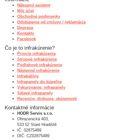
Nákupný asistent
Môj účet
Obchodné podmienky
Odstúpenie od zmluvy / reklamácia
Doprava
Kontakty
Facebook
Čo je to infrakúrenie?
Princíp infrakúrenia
Stropné infrakúrenie
Podlahové infrakúrenie
Nástenné infrakúrenie
Infrakabíny
Infrapanely do kúpeľne
Vykurovanie, infrapanely
Sálavé infrapanely
Recenzie, diskusie, skúsenosti
Kontaktné informácie
HODR Servis s.r.o.
Ohrazenická 403,
533 52 Staré Hradiště
IČ: 02875489
DIČ: CZ02875489