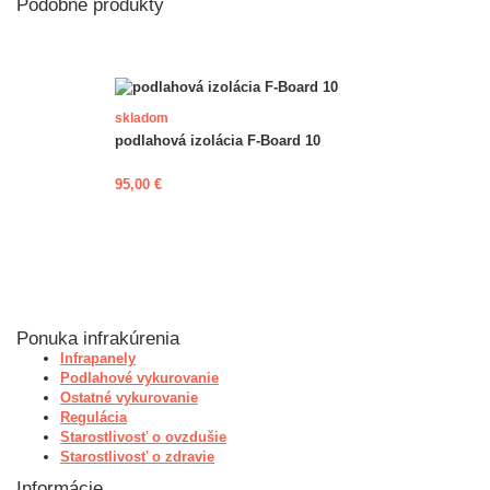
Podobné produkty
skladom
podlahová izolácia F-Board 10
95,00 €
Ponuka infrakúrenia
Infrapanely
Podlahové vykurovanie
Ostatné vykurovanie
Regulácia
Starostlivosť o ovzdušie
Starostlivosť o zdravie
Informácie