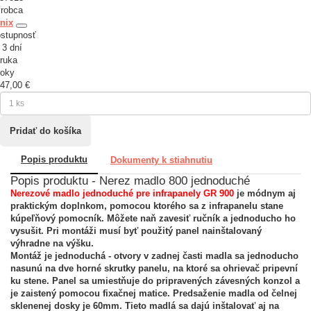
robca
nix
stupnosť
 3 dní
ruka
roky
47,00 €
Popis produktu
Dokumenty k stiahnutiu
Popis produktu - Nerez madlo 800 jednoduché
Nerezové madlo jednoduché pre infrapanely GR 900
je módnym aj
praktickým doplnkom, pomocou ktorého sa z infrapanelu stane
kúpeľňový pomocník. Môžete naň zavesiť ručník a jednoducho ho
vysušit. Pri montáži musí byť použitý panel nainštalovaný
výhradne na výšku.
Montáž je jednoduchá - otvory v zadnej časti madla sa jednoducho
nasunú na dve horné skrutky panelu, na ktoré sa ohrievač pripevní
ku stene. Panel sa umiestňuje do pripravených závesných konzol a
je zaistený pomocou fixačnej matice. Predsaženie madla od čelnej
sklenenej dosky je 60mm. Tieto madlá sa dajú inštalovať aj na