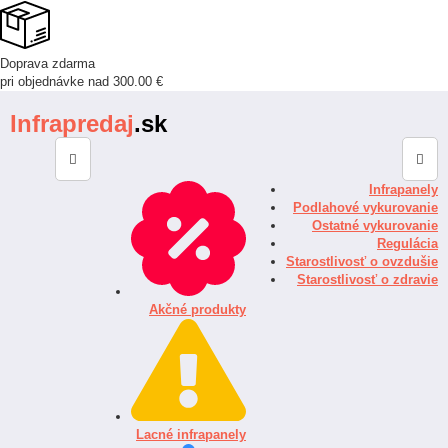
Doprava zdarma
pri objednávke nad 300.00 €
Infrapredaj
.sk
Infrapanely
Podlahové vykurovanie
Ostatné vykurovanie
Regulácia
Starostlivosť o ovzdušie
Starostlivosť o zdravie
Akčné produkty
Lacné infrapanely