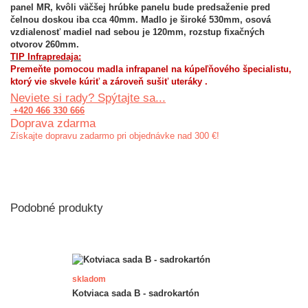
panel MR, kvôli väčšej hrúbke panelu bude predsaženie pred
čelnou doskou iba cca 40mm. Madlo je široké 530mm, osová
vzdialenosť madiel nad sebou je 120mm, rozstup fixačných
otvorov 260mm.
TIP Infrapredaja:
Premeňte pomocou madla infrapanel na kúpeľňového špecialistu,
ktorý vie skvele kúriť a
zároveň
sušiť uteráky .
Neviete si rady? Spýtajte sa...
+420 466 330 666
Doprava zdarma
Získajte dopravu zadarmo pri objednávke nad 300 €!
Podobné produkty
skladom
Kotviaca sada B - sadrokartón