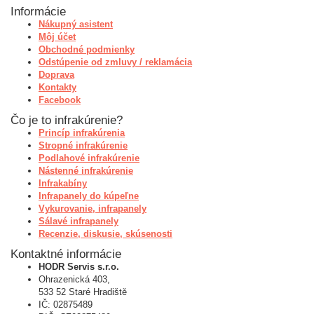
Informácie
Nákupný asistent
Môj účet
Obchodné podmienky
Odstúpenie od zmluvy / reklamácia
Doprava
Kontakty
Facebook
Čo je to infrakúrenie?
Princíp infrakúrenia
Stropné infrakúrenie
Podlahové infrakúrenie
Nástenné infrakúrenie
Infrakabíny
Infrapanely do kúpeľne
Vykurovanie, infrapanely
Sálavé infrapanely
Recenzie, diskusie, skúsenosti
Kontaktné informácie
HODR Servis s.r.o.
Ohrazenická 403,
533 52 Staré Hradiště
IČ: 02875489