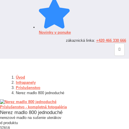
Novinky v ponuke
zákaznická linka:
+420 466 330 666
Úvod
Infrapanely
Príslušenstvo
Nerez madlo 800 jednoduché
Príslušenstvo - kompletná fotogaléria
Nerez madlo 800 jednoduché
nerezové madlo na sušenie uterákov
d produktu
37818