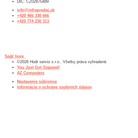
DIČ: CZ02875489
info@infrapredaj.sk
+420 466 330 666
+420 774 230 313
Späť hore
©2026 Hodr servis s.r.o., Všetky práva vyhradené.
You Just Got Slapped!
AZ Computers
Nastavenie súkromia
Informácie o ochrane osobných údajov