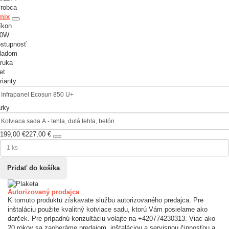
robca
nix
íkon
50W
stupnosť
ladom
ruka
et
rianty
rky
199,00 €
227,00 €
Autorizovaný prodajca
K tomuto produktu získavate službu autorizovaného predajca. Pre
inštaláciu použite kvalitný kotviace sadu, ktorú Vám posielame ako
darček. Pre prípadnú konzultáciu volajte na +420774230313. Viac ako
20 rokov sa zaoberáme predajom, inštaláciou a servisnou činnosťou a