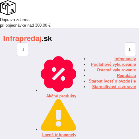
viac farieb
Doprava zdarma
pri objednávke nad 300.00 €
Infrapredaj
.sk
Infrapanely
Podlahové vykurovanie
Ostatné vykurovanie
Regulácia
Starostlivosť o ovzdušie
Starostlivosť o zdravie
Akčné produkty
Lacné infrapanely