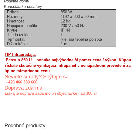
Rodinné domy
Kancelárske priestory
Príkon
850 W
Rozmery
1192 x 800 x 30 mm
Hmotnosť
12 kg
Napájacie napätie
230 V / 50 Hz
Krytie
IP 44
Trieda izoláce
I.
Termostat
Nie, iba tepelná poistka
Dĺžka kábla
1 m
TIP Infrapredaja:
Ecosun 850 U + ponúka najvýhodnejší pomer cena / výkon. Kúpou
získate skutočne vynikajúci infrapanel v nenápadnom prevedení za
úplne mimoriadnu cenu.
Neviete si rady? Spýtajte sa...
+420 466 330 666
Doprava zdarma
Získajte dopravu zadarmo pri objednávke nad 300 €!
Podobné produkty