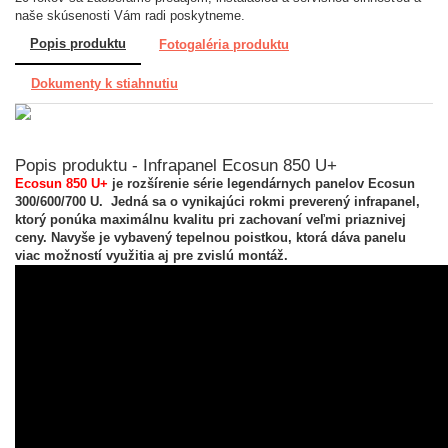
naše skúsenosti Vám radi poskytneme.
Popis produktu
Fotogaléria produktu
Dokumenty k stiahnutiu
Popis produktu - Infrapanel Ecosun 850 U+
Ecosun 850
U+
je rozšírenie série legendárnych panelov Ecosun
300/600/700 U.
Jedná sa o vynikajúci rokmi preverený infrapanel,
ktorý ponúka maximálnu kvalitu pri zachovaní veľmi priaznivej
ceny. Navyše je vybavený tepelnou poistkou, ktorá dáva panelu
viac možností využitia aj pre zvislú montáž.