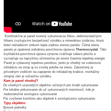
Konštrukčne je panel tvorený vykurovacou fóliou, elektroizolačnými
fóliami zvyšujúcimi bezpečnosť výrobku a minerálnou izoláciou, ktorá
bráni nežiadúcim únikom tepla zadnou stenou panelu. Čelná stena
panelu je opatrená unikátnou povrchovou úpravou
Thermocrystal
. Táto
kryštalická povrchová úprava výrazne zväčšuje sálavú plochu a
vyznačuje sa najvyššou účinnosťou pri emisii žiarenia tepelnej energie.
Panel je vybavený tepelnou poistkou, preto je vhodný na vodorovnú
inštaláciu na strop aj vo zvislej polohe na stenu. Zakončený je
prívodným vodičom na zapojenie do inštalačnej krabice, montážny
stropný rám je súčasťou výrobku.
Kam je panel vhodný?
Do všetkých uzavretých objektov určených pre trvalé vykurovanie
Pre lokálne prikurovanie do už vykurovaných miestností, kde je
nedostatočné existujúce vykurovanie
Pre zvýšenie komfortu ako doplnok k existujúcemu vykurovaniu
Typy objektov:
Bytové jednotky