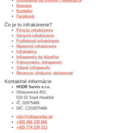
Odstúpenie od zmluvy / reklamácia
Doprava
Kontakty
Facebook
Čo je to infrakúrenie?
Princíp infrakúrenia
Stropné infrakúrenie
Podlahové infrakúrenie
Nástenné infrakúrenie
Infrakabíny
Infrapanely do kúpeľne
Vykurovanie, infrapanely
Sálavé infrapanely
Recenzie, diskusie, skúsenosti
Kontaktné informácie
HODR Servis s.r.o.
Ohrazenická 403,
533 52 Staré Hradiště
IČ: 02875489
DIČ: CZ02875489
info@infrapredaj.sk
+420 466 330 666
+420 774 230 313