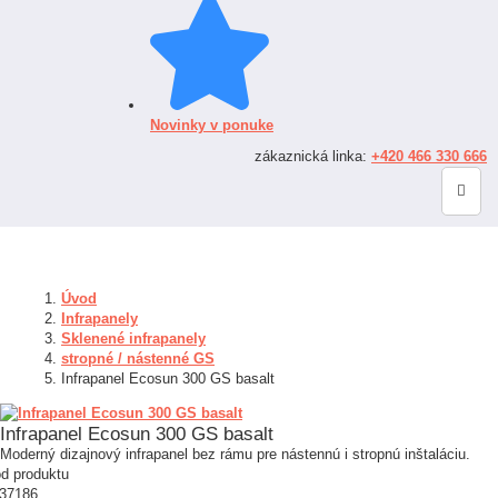
Novinky v ponuke
zákaznická linka:
+420 466 330 666
Úvod
Infrapanely
Sklenené infrapanely
stropné / nástenné GS
Infrapanel Ecosun 300 GS basalt
Infrapanel Ecosun 300 GS basalt
Moderný dizajnový infrapanel bez rámu pre nástennú i stropnú inštaláciu.
d produktu
37186