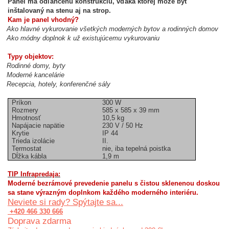
Panel má odľahčenú konštrukciu, vďaka ktorej môže byť
inštalovaný na stenu aj na strop.
Kam je panel vhodný?
Ako hlavné vykurovanie všetkých moderných bytov a rodinných domov
Ako módny doplnok k už existujúcemu vykurovaniu
Typy objektov:
Rodinné domy, byty
Moderné kancelárie
Recepcia, hotely, konferenčné sály
Príkon
300 W
Rozmery
585 x 585 x 39 mm
Hmotnosť
10,5 kg
Napájacie napätie
230 V / 50 Hz
Krytie
IP 44
Trieda izolácie
II.
Termostat
nie, iba tepelná poistka
Dĺžka kábla
1,9 m
TIP Infrapredaja:
Moderné bezrámové prevedenie panelu s čistou sklenenou doskou
sa stane výrazným doplnkom každého moderného interiéru.
Neviete si rady? Spýtajte sa...
+420 466 330 666
Doprava zdarma