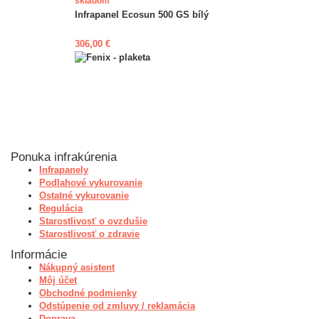
skladom
Infrapanel Ecosun 500 GS bílý
306,00 €
Ponuka infrakúrenia
Infrapanely
Podlahové vykurovanie
Ostatné vykurovanie
Regulácia
Starostlivosť o ovzdušie
Starostlivosť o zdravie
Informácie
Nákupný asistent
Môj účet
Obchodné podmienky
Odstúpenie od zmluvy / reklamácia
Doprava