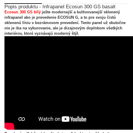
Popis produktu - Infrapanel Ecosun 300 GS basalt
Ecosun 300 GS bílý
ješte modernejší a kultivovanejší sklenený
infrapanel ako je prevedenie ECOSUN G, a to pre svoju čistú
sklenenú líniu v bezrámovom prevedení. Tento panel už skutočne
nie je iba na vykurovanie, ale je dizajnovým doplnkom všetkých
interiérov, ktoré vyznávajú moderný štýl.