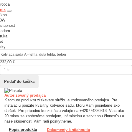
robca
nix
íkon
00W
stupnosť
ladom
ruka
et
rky
232,00 €
Autorizovaný prodajca
K tomuto produktu získavate službu autorizovaného predajca. Pre
inštaláciu použite kvalitný kotviace sadu, ktorú Vám posielame ako
darček. Pre prípadnú konzultáciu volajte na +420774230313. Viac ako
20 rokov sa zaoberáme predajom, inštaláciou a servisnou činnosťou a
naše skúsenosti Vám radi poskytneme.
Popis produktu
Dokumenty k stiahnutiu