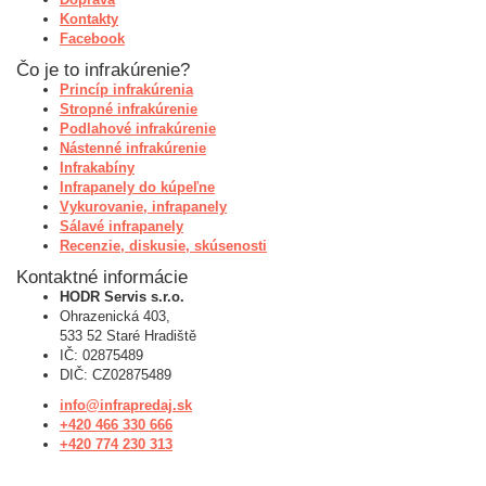
Kontakty
Facebook
Čo je to infrakúrenie?
Princíp infrakúrenia
Stropné infrakúrenie
Podlahové infrakúrenie
Nástenné infrakúrenie
Infrakabíny
Infrapanely do kúpeľne
Vykurovanie, infrapanely
Sálavé infrapanely
Recenzie, diskusie, skúsenosti
Kontaktné informácie
HODR Servis s.r.o.
Ohrazenická 403,
533 52 Staré Hradiště
IČ: 02875489
DIČ: CZ02875489
info@infrapredaj.sk
+420 466 330 666
+420 774 230 313