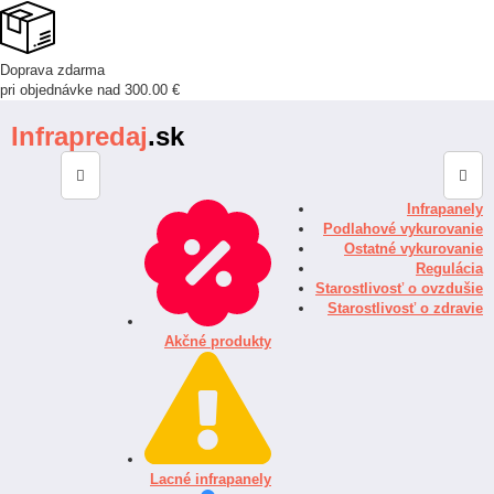
Doprava zdarma
pri objednávke nad 300.00 €
Infrapredaj
.sk
Infrapanely
Podlahové vykurovanie
Ostatné vykurovanie
Regulácia
Starostlivosť o ovzdušie
Starostlivosť o zdravie
Akčné produkty
Lacné infrapanely