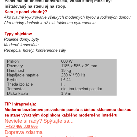
Panel má odľahčenú konštrukciu, vďaka ktorej môže byť
inštalovaný na stenu aj na strop.
Kam je panel vhodný?
Ako hlavné vykurovanie všetkých moderných bytov a rodinných domov
Ako módny doplnok k už existujúcemu vykurovaniu
Typy objektov:
Rodinné domy, byty
Moderné kancelárie
Recepcia, hotely, konferenčné sály
Príkon
600 W
Rozmery
1185 x 585 x 39 mm
Hmotnosť
19 kg
Napájacie napätie
230 V / 50 Hz
Krytie
IP 44
Trieda izolácie
II.
Termostat
nie, iba tepelná poistka
Dĺžka kábla
1,9 m
TIP Infrapredaja:
Moderné bezrámové prevedenie panelu s čistou sklenenou doskou
sa stane výrazným doplnkom každého moderného interiéru.
Neviete si rady? Spýtajte sa...
+420 466 330 666
Doprava zdarma