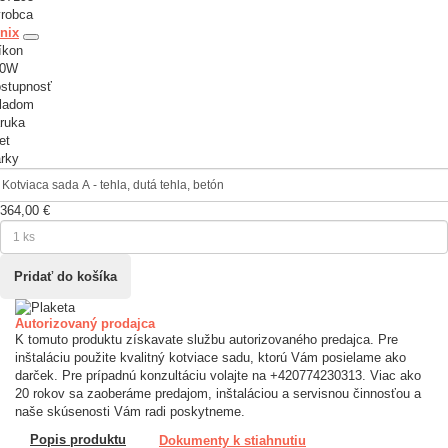
robca
nix
íkon
00W
stupnosť
ladom
ruka
et
rky
364,00 €
Autorizovaný prodajca
K tomuto produktu získavate službu autorizovaného predajca. Pre
inštaláciu použite kvalitný kotviace sadu, ktorú Vám posielame ako
darček. Pre prípadnú konzultáciu volajte na +420774230313. Viac ako
20 rokov sa zaoberáme predajom, inštaláciou a servisnou činnosťou a
naše skúsenosti Vám radi poskytneme.
Popis produktu
Dokumenty k stiahnutiu