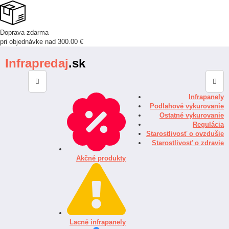
Doprava zdarma
pri objednávke nad 300.00 €
Infrapredaj
.sk
Infrapanely
Podlahové vykurovanie
Ostatné vykurovanie
Regulácia
Starostlivosť o ovzdušie
Starostlivosť o zdravie
Akčné produkty
Lacné infrapanely