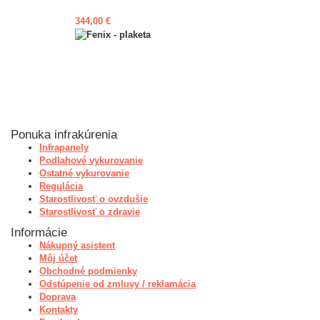
344,00 €
Ponuka infrakúrenia
Infrapanely
Podlahové vykurovanie
Ostatné vykurovanie
Regulácia
Starostlivosť o ovzdušie
Starostlivosť o zdravie
Informácie
Nákupný asistent
Môj účet
Obchodné podmienky
Odstúpenie od zmluvy / reklamácia
Doprava
Kontakty