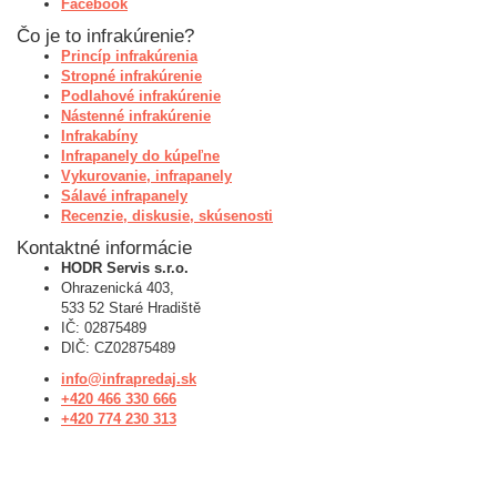
Facebook
Čo je to infrakúrenie?
Princíp infrakúrenia
Stropné infrakúrenie
Podlahové infrakúrenie
Nástenné infrakúrenie
Infrakabíny
Infrapanely do kúpeľne
Vykurovanie, infrapanely
Sálavé infrapanely
Recenzie, diskusie, skúsenosti
Kontaktné informácie
HODR Servis s.r.o.
Ohrazenická 403,
533 52 Staré Hradiště
IČ: 02875489
DIČ: CZ02875489
info@infrapredaj.sk
+420 466 330 666
+420 774 230 313