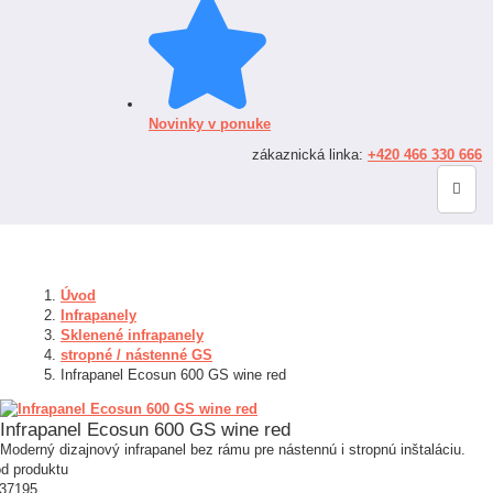
Novinky v ponuke
zákaznická linka:
+420 466 330 666
Úvod
Infrapanely
Sklenené infrapanely
stropné / nástenné GS
Infrapanel Ecosun 600 GS wine red
Infrapanel Ecosun 600 GS wine red
Moderný dizajnový infrapanel bez rámu pre nástennú i stropnú inštaláciu.
d produktu
37195