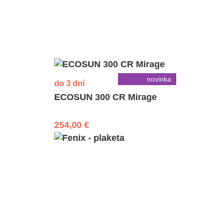
novinka
do 3 dní
ECOSUN 300 CR Mirage
254,00 €