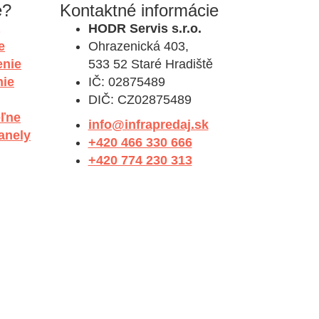
e?
Kontaktné informácie
HODR Servis s.r.o.
e
Ohrazenická 403,
enie
533 52 Staré Hradiště
nie
IČ: 02875489
DIČ: CZ02875489
eľne
info@infrapredaj.sk
anely
+420 466 330 666
+420 774 230 313