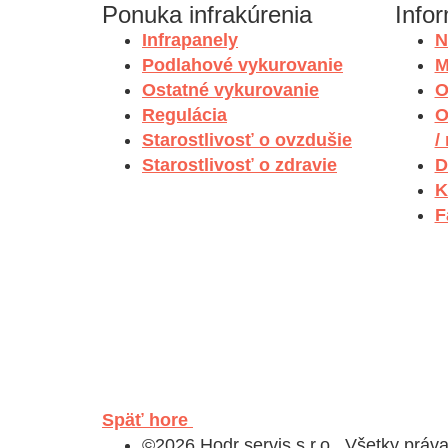
Ponuka infrakúrenia
Info
Infrapanely
N
Podlahové vykurovanie
M
Ostatné vykurovanie
O
Regulácia
O
Starostlivosť o ovzdušie
/
Starostlivosť o zdravie
D
K
F
Späť hore
©2026 Hodr servis s.r.o., Všetky práv