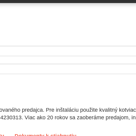
ovaného predajca. Pre inštaláciu použite kvalitný kotvi
74230313. Viac ako 20 rokov sa zaoberáme predajom, in
tu
Dokumenty k stiahnutiu