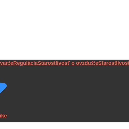
vanie
Regulácia
Starostlivosť o ovzdušie
Starostlivos
uke