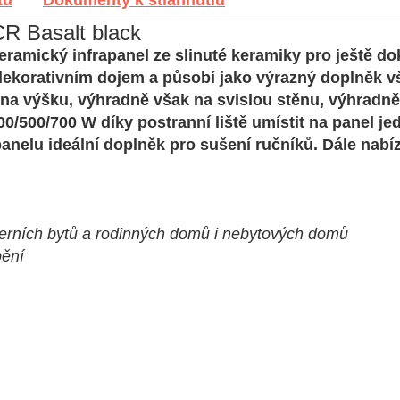
R Basalt black
keramický infrapanel ze slinuté keramiky pro ještě do
ekorativním dojem a působí jako výrazný doplněk vš
i na výšku, výhradně však na svislou stěnu, výhradně
00/500/700 W díky postranní liště umístit na panel je
panelu ideální doplněk pro sušení ručníků. Dále nabí
derních bytů a rodinných domů i nebytových domů
pění