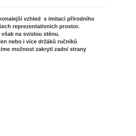
konalejší vzhled
s imitací přírodního
ech reprezentativních prostor.
 však na svislou stěnu
.
den nebo i více držáků ručníků
zíme možnost zakrytí zadní strany