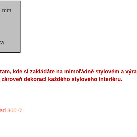
39 mm
ka
m, kde si zakládáte na mimořádně stylovém a výraz
 zároveň dekorací každého stylového interiéru.
ad 300 €!