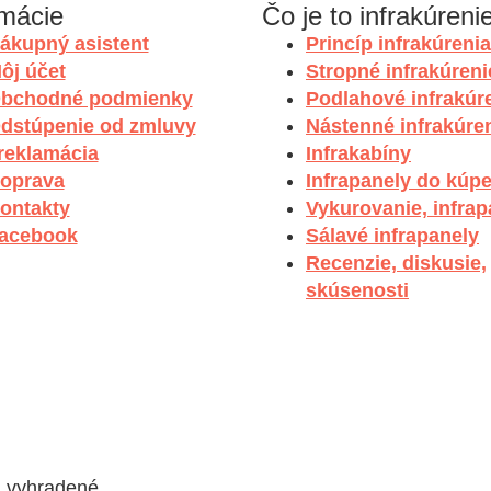
rmácie
Čo je to infrakúreni
ákupný asistent
Princíp infrakúrenia
ôj účet
Stropné infrakúreni
bchodné podmienky
Podlahové infrakúr
dstúpenie od zmluvy
Nástenné infrakúre
 reklamácia
Infrakabíny
oprava
Infrapanely do kúp
ontakty
Vykurovanie, infrap
acebook
Sálavé infrapanely
Recenzie, diskusie,
skúsenosti
a vyhradené.