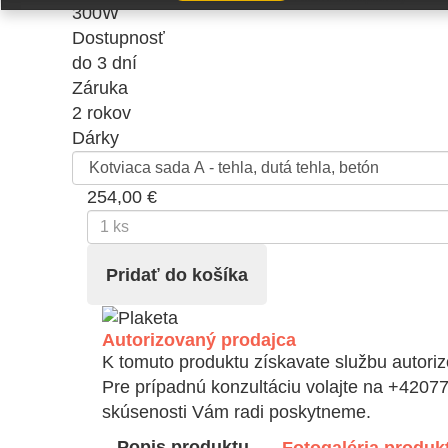
300W
Dostupnosť
do 3 dní
Záruka
2 rokov
Dárky
254,00 €
Autorizovaný prodajca
K tomuto produktu získavate službu autoriz
Pre prípadnú konzultáciu volajte na +4207
skúsenosti Vám radi poskytneme.
Popis produktu
Fotogaléria produk