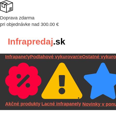
Doprava zdarma
pri objednávke nad 300.00 €
Infrapredaj
.sk
Infrapanely
Podlahové vykurovanie
Ostatné vykuro
Akčné produkty
Lacné infrapanely
Novinky v pon