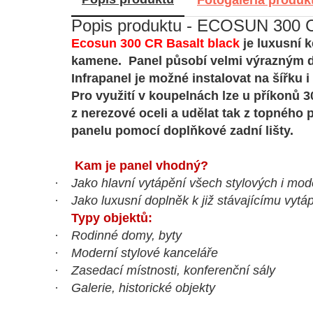
Popis produktu - ECOSUN 300 C
Ecosun 300 CR
Basalt black
je luxusní 
kamene.
Panel působí velmi výrazným d
Infrapanel je možné instalovat
na šířku 
Pro využití v koupelnách lze u příkonů 3
z nerezové oceli a udělat tak z topného 
panelu pomocí doplňkové zadní lišty.
Kam je panel vhodný?
·
Jako hlavní vytápění všech stylových i mo
·
Jako luxusní doplněk k již stávajícímu vytá
Typy objektů:
·
Rodinné domy, byty
·
Moderní stylové kanceláře
·
Zasedací místnosti, konferenční sály
·
Galerie, historické objekty