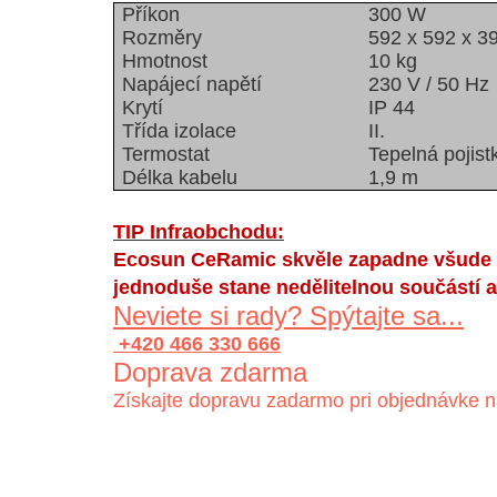
Příkon
300 W
Rozměry
592 x 592 x 
Hmotnost
10 kg
Napájecí napětí
230 V / 50 Hz
Krytí
IP 44
Třída izolace
II.
Termostat
Tepelná pojist
Délka kabelu
1,9 m
TIP Infraobchodu:
Ecosun CeRamic skvěle zapadne všude ta
jednoduše stane nedělitelnou součástí a
Neviete si rady? Spýtajte sa...
+420 466 330 666
Doprava zdarma
Získajte dopravu zadarmo pri objednávke n