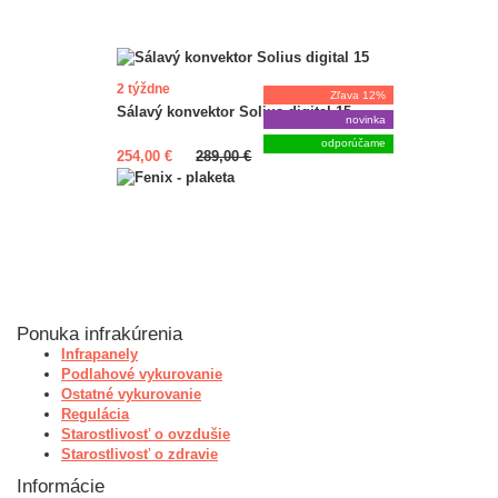
2 týždne
Zľava 12%
Sálavý konvektor Solius digital 15
novinka
odporúčame
254,00 €
289,00 €
Ponuka infrakúrenia
Infrapanely
Podlahové vykurovanie
Ostatné vykurovanie
Regulácia
Starostlivosť o ovzdušie
Starostlivosť o zdravie
Informácie