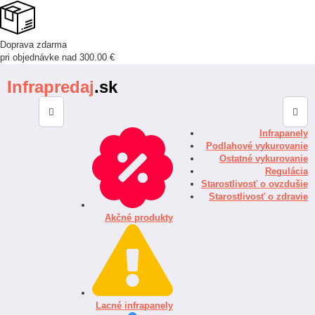
Doprava zdarma
pri objednávke nad 300.00 €
Infrapredaj
.sk
Infrapanely
Podlahové vykurovanie
Ostatné vykurovanie
Regulácia
Starostlivosť o ovzdušie
Starostlivosť o zdravie
Akčné produkty
Lacné infrapanely