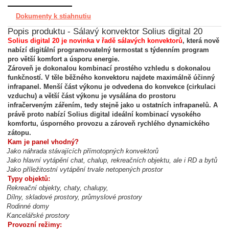
Dokumenty k stiahnutiu
Popis produktu - Sálavý konvektor Solius digital 20
Solius digital 20 je novinka v řadě sálavých konvektorů
, která nově
nabízí digitální programovatelný termostat s týdenním program
pro větší komfort a úsporu energie.
Zároveň je dokonalou kombinací prostého vzhledu s dokonalou
funkčností. V těle běžného konvektoru najdete maximálně účinný
infrapanel. Menší část výkonu je odvedena do konvekce (cirkulaci
vzduchu) a větší část výkonu je vysálána do prostoru
infračerveným zářením, tedy stejně jako u ostatních infrapanelů. A
právě proto nabízí Solius digital ideální kombinací vysokého
komfortu, úsporného provozu a zároveň rychlého dynamického
zátopu.
Kam je panel vhodný?
Jako náhrada stávajících přímotopných konvektorů
Jako hlavní vytápění chat, chalup, rekreačních objektu, ale i RD a bytů
Jako příležitostní vytápění trvale netopených prostor
Typy objektů:
Rekreační objekty, chaty, chalupy,
Dílny, skladové prostory, průmyslové prostory
Rodinné domy
Kancelářské prostory
Provozní režimy: