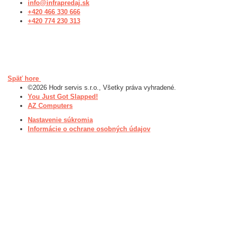
info@infrapredaj.sk
+420 466 330 666
+420 774 230 313
Späť hore
©2026 Hodr servis s.r.o., Všetky práva vyhradené.
You Just Got Slapped!
AZ Computers
Nastavenie súkromia
Informácie o ochrane osobných údajov