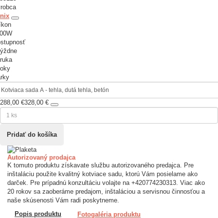
robca
nix
íkon
000W
stupnosť
týždne
ruka
roky
rky
288,00 €
328,00 €
Autorizovaný prodajca
K tomuto produktu získavate službu autorizovaného predajca. Pre
inštaláciu použite kvalitný kotviace sadu, ktorú Vám posielame ako
darček. Pre prípadnú konzultáciu volajte na +420774230313. Viac ako
20 rokov sa zaoberáme predajom, inštaláciou a servisnou činnosťou a
naše skúsenosti Vám radi poskytneme.
Popis produktu
Fotogaléria produktu