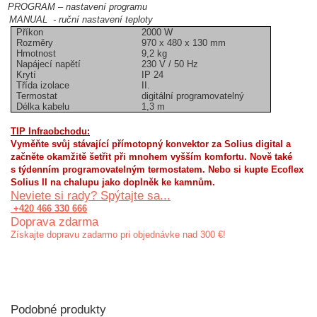
PROGRAM – nastavení programu
MANUAL - ruční nastavení teploty
Příkon
2000 W
Rozměry
970 x 480 x 130 mm
Hmotnost
9,2 kg
Napájecí napětí
230 V / 50 Hz
Krytí
IP 24
Třída izolace
II.
Termostat
digitální programovatelný
Délka kabelu
1,3 m
TIP Infraobchodu:
Vyměňte svůj stávající přímotopný konvektor za Solius digital a
začněte okamžitě šetřit při mnohem vyšším komfortu. Nově také
s týdenním programovatelným termostatem. Nebo si kupte Ecoflex
Solius II na chalupu jako doplněk ke kamnům.
Neviete si rady? Spýtajte sa...
+420 466 330 666
Doprava zdarma
Získajte dopravu zadarmo pri objednávke nad 300 €!
Podobné produkty