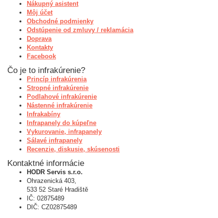
Nákupný asistent
Môj účet
Obchodné podmienky
Odstúpenie od zmluvy / reklamácia
Doprava
Kontakty
Facebook
Čo je to infrakúrenie?
Princíp infrakúrenia
Stropné infrakúrenie
Podlahové infrakúrenie
Nástenné infrakúrenie
Infrakabíny
Infrapanely do kúpeľne
Vykurovanie, infrapanely
Sálavé infrapanely
Recenzie, diskusie, skúsenosti
Kontaktné informácie
HODR Servis s.r.o.
Ohrazenická 403,
533 52 Staré Hradiště
IČ: 02875489
DIČ: CZ02875489