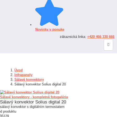
Novinky v ponuke
zákaznická linka:
+420 466 330 666
Úvod
Infrapanely
Sálavé konvektory
Sálavý konvektor Solius digital 20
Sálavé konvektory - kompletná fotogaléria
Sálavý konvektor Solius digital 20
sálavý konvektor s digitálním termostatem
d produktu
35129