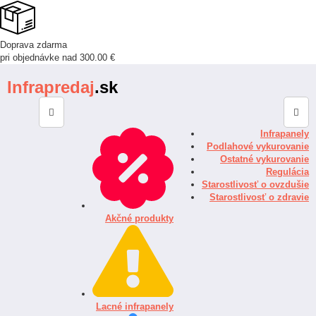
Doprava zdarma
pri objednávke nad 300.00 €
Infrapredaj
.sk
Infrapanely
Podlahové vykurovanie
Ostatné vykurovanie
Regulácia
Starostlivosť o ovzdušie
Starostlivosť o zdravie
Akčné produkty
Lacné infrapanely