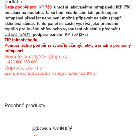
podlahu
Sada podpěr pro IKP 750
umožní lakovanému infrapanelu IKP 750
instalaci na podlahu. Ta se hodí všude tam, kde potřebujete
infrapanel přenášet nebo není možné připevnit na stěnu (např.
skleněná stěna). Tento panel se často využívá jako přenosné
topidlo pro lokální ohřev nebo vysoušení objektů a předmětů.
OBSAH SADY:
podpěra panelu IKP 750 (2ks)
TIP Infraobchodu:
Pomocí těchto podpěr si vytvořte účinný, lehký a snadno přenosný
infrapanel.
Neviete si rady? Spýtajte sa...
+420 466 330 666
Doprava zdarma
Získajte dopravu zadarmo pri objednávke nad 300 €!
Podobné produkty