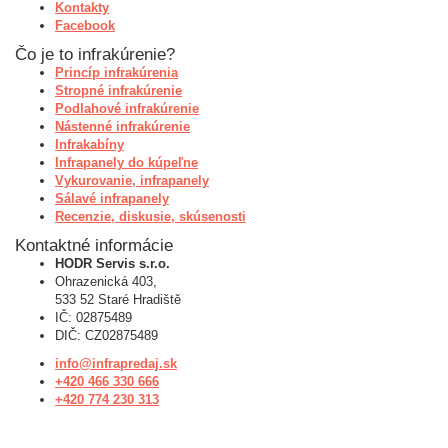
Kontakty
Facebook
Čo je to infrakúrenie?
Princíp infrakúrenia
Stropné infrakúrenie
Podlahové infrakúrenie
Nástenné infrakúrenie
Infrakabíny
Infrapanely do kúpeľne
Vykurovanie, infrapanely
Sálavé infrapanely
Recenzie, diskusie, skúsenosti
Kontaktné informácie
HODR Servis s.r.o.
Ohrazenická 403,
533 52 Staré Hradiště
IČ: 02875489
DIČ: CZ02875489
info@infrapredaj.sk
+420 466 330 666
+420 774 230 313