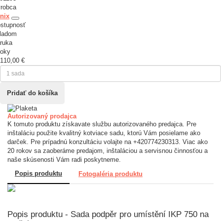
robca
nix
stupnosť
ladom
ruka
roky
110,00 €
Autorizovaný prodajca
K tomuto produktu získavate službu autorizovaného predajca. Pre
inštaláciu použite kvalitný kotviace sadu, ktorú Vám posielame ako
darček. Pre prípadnú konzultáciu volajte na +420774230313. Viac ako
20 rokov sa zaoberáme predajom, inštaláciou a servisnou činnosťou a
naše skúsenosti Vám radi poskytneme.
Popis produktu
Fotogaléria produktu
Popis produktu - Sada podpěr pro umístění IKP 750 na