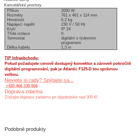
Kancelářské prostory
Příkon
2000 W
Rozměry
761 x 461 x 114 mm
Hmotnost
6,2 kg
Napájecí napětí
230 V / 50 Hz
Krytí
IP 24
Třída izolace
II.
Termostat
digitální s týdenním
programem
Délka kabelu
1,3 m
TIP Infraobchodu:
Pokud požadujete cenově dostupný konvektor a zároveň pokročilé
digitální programování, pak je Atlantic F125-D tou správnou
volbou.
Neviete si rady? Spýtajte sa...
+420 466 330 666
Doprava zdarma
Získajte dopravu zadarmo pri objednávke nad 300 €!
Podobné produkty