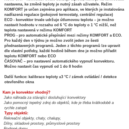
nastavena, ke změně teploty je nutný zásah uživatele. Režim
KOMFORT je určen zejména pro aplikace, ve kterých je instalována
nadřazená regulace (pokojové termostaty, centrální regulace)
ECO - konvektor trvale udržuje útlumovou teplotu – je možno
nastavit hodnotu v rozsahu od 6 °C do teploty o 1 °C nižší, než
teplota nastavená v režimu KOMFORT
PROG - pro automatické přepínání mezi režimy KOMFORT a ECO.
Pro každý den v týdnu je možno zvolit jeden ze šesti
přednastavených programů. Jeden z těchto programů lze upravit
dle vlastní potřeby, každé hodině během dne je možno přiřadit
teplotu KOMFORT nebo ECO
ČASOVAČ – pro nastavení automatického vypnutí konvektoru.
Možno nastavit čas vypnutí od 1 do 8 hodin
Další funkce: kalibrace teploty ±3 °C / zámek ovládání / detekce
otevřeného okna
Kam je konvektor vhodný?
Jako náhrada za stávající dosluhující konvektory
Jako pomocný tepelný zdroj do objektů, kde je třeba krátkodobě a
rychle zatopit
Typy objektů:
Rekreační objekty, chaty, chalupy,
Dílny, skladové prostory, průmyslové prostory
Rodinné domy