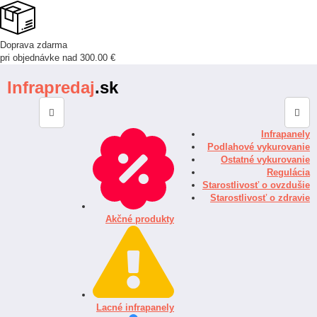
Doprava zdarma
pri objednávke nad 300.00 €
Infrapredaj
.sk
Infrapanely
Podlahové vykurovanie
Ostatné vykurovanie
Regulácia
Starostlivosť o ovzdušie
Starostlivosť o zdravie
Akčné produkty
Lacné infrapanely