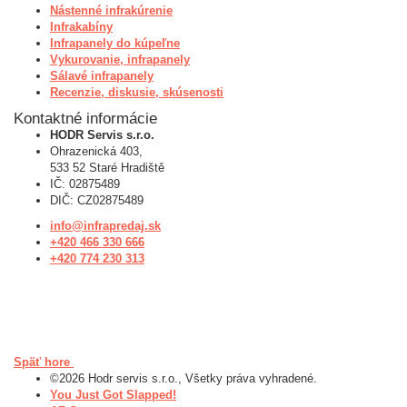
Nástenné infrakúrenie
Infrakabíny
Infrapanely do kúpeľne
Vykurovanie, infrapanely
Sálavé infrapanely
Recenzie, diskusie, skúsenosti
Kontaktné informácie
HODR Servis s.r.o.
Ohrazenická 403,
533 52 Staré Hradiště
IČ: 02875489
DIČ: CZ02875489
info@infrapredaj.sk
+420 466 330 666
+420 774 230 313
Späť hore
©2026 Hodr servis s.r.o., Všetky práva vyhradené.
You Just Got Slapped!