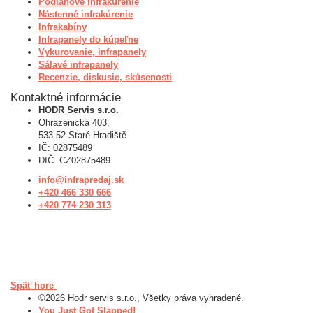
Podlahové infrakúrenie
Nástenné infrakúrenie
Infrakabíny
Infrapanely do kúpeľne
Vykurovanie, infrapanely
Sálavé infrapanely
Recenzie, diskusie, skúsenosti
Kontaktné informácie
HODR Servis s.r.o.
Ohrazenická 403,
533 52 Staré Hradiště
IČ: 02875489
DIČ: CZ02875489
info@infrapredaj.sk
+420 466 330 666
+420 774 230 313
Späť hore
©2026 Hodr servis s.r.o., Všetky práva vyhradené.
You Just Got Slapped!