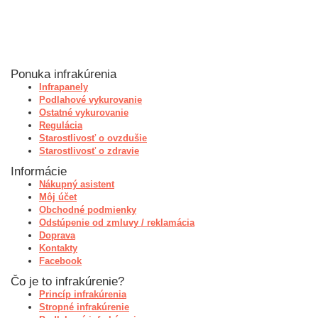
Ponuka infrakúrenia
Infrapanely
Podlahové vykurovanie
Ostatné vykurovanie
Regulácia
Starostlivosť o ovzdušie
Starostlivosť o zdravie
Informácie
Nákupný asistent
Môj účet
Obchodné podmienky
Odstúpenie od zmluvy / reklamácia
Doprava
Kontakty
Facebook
Čo je to infrakúrenie?
Princíp infrakúrenia
Stropné infrakúrenie