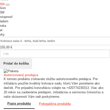
nix
íkon
00W
stupnosť
ladom
ruka
et
rky
155,00 €
Autorizovaný prodajca
K tomuto produktu získavate službu autorizovaného predajca. Pre
inštaláciu použite kvalitný kotviace sadu, ktorú Vám posielame ako
darček. Pre prípadnú konzultáciu volajte na +420774230313. Viac ako
20 rokov sa zaoberáme predajom, inštaláciou a servisnou činnosťou a
naše skúsenosti Vám radi poskytneme.
Popis produktu
Fotogaléria produktu