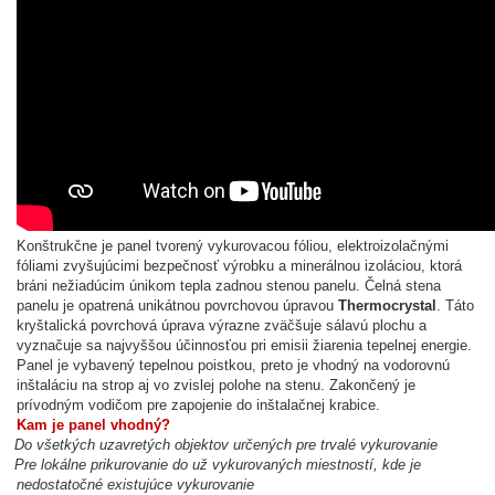
Konštrukčne je panel tvorený vykurovacou fóliou, elektroizolačnými
fóliami zvyšujúcimi bezpečnosť výrobku a minerálnou izoláciou, ktorá
bráni nežiadúcim únikom tepla zadnou stenou panelu. Čelná stena
panelu je opatrená unikátnou povrchovou úpravou
Thermocrystal
. Táto
kryštalická povrchová úprava výrazne zväčšuje sálavú plochu a
vyznačuje sa najvyššou účinnosťou pri emisii žiarenia tepelnej energie.
Panel je vybavený tepelnou poistkou, preto je vhodný na vodorovnú
inštaláciu na strop aj vo zvislej polohe na stenu. Zakončený je
prívodným vodičom pre zapojenie do inštalačnej krabice.
Kam je panel vhodný?
Do všetkých uzavretých objektov určených pre trvalé vykurovanie
Pre lokálne prikurovanie do už vykurovaných miestností, kde je
nedostatočné existujúce vykurovanie