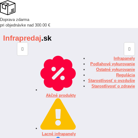
Doprava zdarma
pri objednávke nad 300.00 €
Infrapredaj
.sk
Infrapanely
Podlahové vykurovanie
Ostatné vykurovanie
Regulácia
Starostlivosť o ovzdušie
Starostlivosť o zdravie
Akčné produkty
Lacné infrapanely