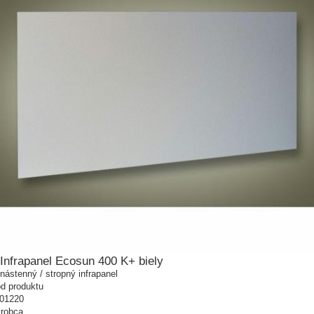
Infrapanel Ecosun 400 K+ biely
nástenný / stropný infrapanel
d produktu
01220
robca