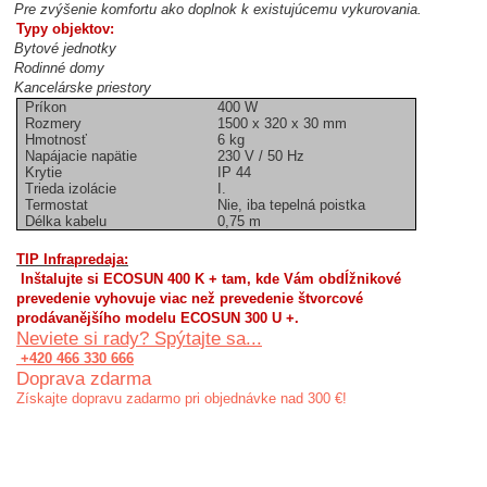
Pre zvýšenie komfortu ako doplnok k existujúcemu vykurovania.
Typy objektov:
Bytové jednotky
Rodinné domy
Kancelárske priestory
Príkon
400 W
Rozmery
1500 x 320 x 30 mm
Hmotnosť
6 kg
Napájacie napätie
230 V / 50 Hz
Krytie
IP 44
Trieda izolácie
I.
Termostat
Nie, iba tepelná poistka
Délka kabelu
0,75 m
TIP Infrapredaja:
Inštalujte si ECOSUN 400 K + tam, kde Vám obdĺžnikové
prevedenie vyhovuje viac než prevedenie štvorcové
prodávanějšího modelu ECOSUN 300 U +.
Neviete si rady? Spýtajte sa...
+420 466 330 666
Doprava zdarma
Získajte dopravu zadarmo pri objednávke nad 300 €!