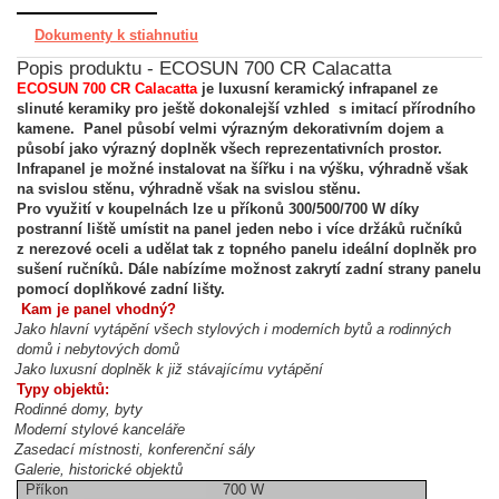
Dokumenty k stiahnutiu
Popis produktu - ECOSUN 700 CR Calacatta
ECOSUN 700 CR
Calacatta
je luxusní keramický infrapanel ze
slinuté keramiky pro ještě dokonalejší vzhled s imitací přírodního
kamene. Panel působí velmi výrazným dekorativním dojem a
působí jako výrazný doplněk všech reprezentativních prostor.
Infrapanel je možné instalovat na šířku i na výšku, výhradně však
na svislou stěnu, výhradně však na svislou stěnu.
Pro využití v koupelnách lze u příkonů 300/500/700 W díky
postranní liště umístit na panel jeden nebo i více držáků ručníků
z nerezové oceli a udělat tak z topného panelu ideální doplněk pro
sušení ručníků. Dále nabízíme možnost zakrytí zadní strany panelu
pomocí doplňkové zadní lišty.
Kam je panel vhodný?
Jako hlavní vytápění všech stylových i moderních bytů a rodinných
domů i nebytových domů
Jako luxusní doplněk k již stávajícímu vytápění
Typy objektů:
Rodinné domy, byty
Moderní stylové kanceláře
Zasedací místnosti, konferenční sály
Galerie, historické objektů
Příkon
700 W