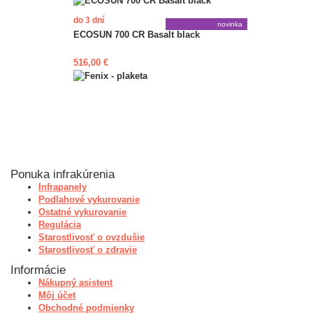
do 3 dní
novinka
ECOSUN 700 CR Basalt black
516,00 €
Ponuka infrakúrenia
Infrapanely
Podlahové vykurovanie
Ostatné vykurovanie
Regulácia
Starostlivosť o ovzdušie
Starostlivosť o zdravie
Informácie
Nákupný asistent
Môj účet
Obchodné podmienky