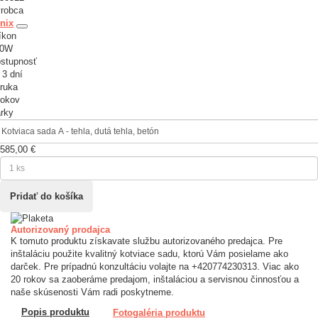
robca
nix
íkon
00W
stupnosť
 3 dní
ruka
rokov
rky
585,00 €
Autorizovaný prodajca
K tomuto produktu získavate službu autorizovaného predajca. Pre
inštaláciu použite kvalitný kotviace sadu, ktorú Vám posielame ako
darček. Pre prípadnú konzultáciu volajte na +420774230313. Viac ako
20 rokov sa zaoberáme predajom, inštaláciou a servisnou činnosťou a
naše skúsenosti Vám radi poskytneme.
Popis produktu
Fotogaléria produktu