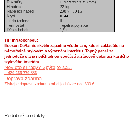
Rozměry
1192 x 592 x 39 (mm)
Hmotnost
22 kg
Napájecí napětí
230 V / 50 Hz
Krytí
IP 44
Třída izolace
II.
Termostat
Tepelná pojistka
Délka kabelu
1,9 m
TIP Infraobchodu:
Ecosun CeRamic skvěle zapadne všude tam, kde si zakládáte na
mimořádně stylovém a výrazném interiéru. Topný panel se
jednoduše stane nedělitelnou součástí a zároveň dekorací každého
stylového interiéru.
Neviete si rady? Spýtajte sa...
+420 466 330 666
Doprava zdarma
Získajte dopravu zadarmo pri objednávke nad 300 €!
Podobné produkty