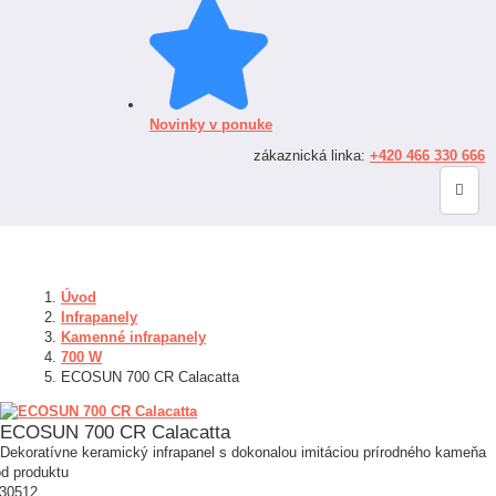
Novinky v ponuke
zákaznická linka:
+420 466 330 666
Úvod
Infrapanely
Kamenné infrapanely
700 W
ECOSUN 700 CR Calacatta
ECOSUN 700 CR Calacatta
Dekoratívne keramický infrapanel s dokonalou imitáciou prírodného kameňa
d produktu
30512