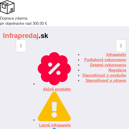
Doprava zdarma
pri objednávke nad 300.00 €
Infrapredaj
.sk
Infrapanely
Podlahové vykurovanie
Ostatné vykurovanie
Regulácia
Starostlivosť o ovzdušie
Starostlivosť o zdravie
Akčné produkty
Lacné infrapanely