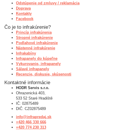
Odstúpenie od zmluvy / reklamácia
Doprava
Kontakty
Facebook
Čo je to infrakúrenie?
Princíp infrakúrenia
Stropné infrakúrenie
Podlahové infrakúrenie
Nástenné infrakúrenie
Infrakabíny
Infrapanely do kúpeľne
Vykurovanie, infrapanely
Sálavé infrapanely
Recenzie, diskusie, skúsenosti
Kontaktné informácie
HODR Servis s.r.o.
Ohrazenická 403,
533 52 Staré Hradiště
IČ: 02875489
DIČ: CZ02875489
info@infrapredaj.sk
+420 466 330 666
+420 774 230 313