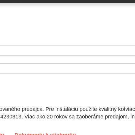
ovaného predajca. Pre inštaláciu použite kvalitný kotvi
74230313. Viac ako 20 rokov sa zaoberáme predajom, in
tu
Dokumenty k stiahnutiu