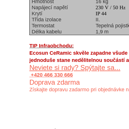
Hmotnost
16 kg
Napájecí napětí
230 V / 50 Hz
Krytí
IP 44
Třída izolace
II.
Termostat
Tepelná pojist
Délka kabelu
1,9 m
TIP Infraobchodu:
Ecosun CeRamic skvěle zapadne všude ta
jednoduše stane nedělitelnou součástí a
Neviete si rady? Spýtajte sa...
+420 466 330 666
Doprava zdarma
Získajte dopravu zadarmo pri objednávke n