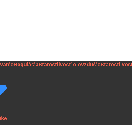
vanie
Regulácia
Starostlivosť o ovzdušie
Starostlivos
uke