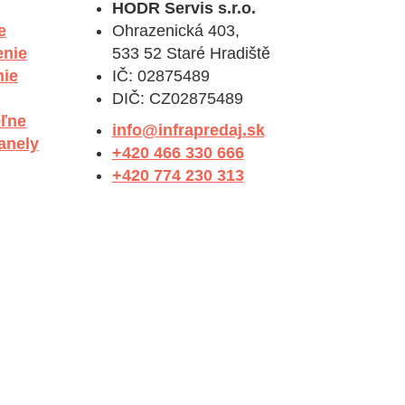
HODR Servis s.r.o.
e
Ohrazenická 403,
enie
533 52 Staré Hradiště
nie
IČ: 02875489
DIČ: CZ02875489
eľne
info@infrapredaj.sk
anely
+420 466 330 666
+420 774 230 313