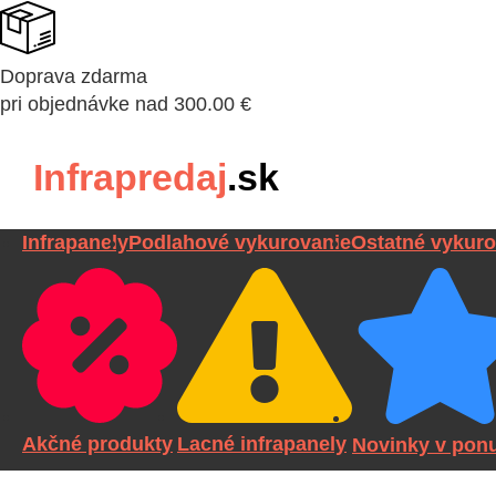
Doprava zdarma
pri objednávke nad 300.00 €
Infrapredaj
.sk
Infrapanely
Podlahové vykurovanie
Ostatné vykuro
Akčné produkty
Lacné infrapanely
Novinky v pon