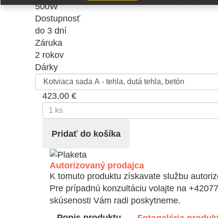
500W
Dostupnosť
do 3 dní
Záruka
2 rokov
Dárky
423,00 €
Autorizovaný prodajca
K tomuto produktu získavate službu autoriz
Pre prípadnú konzultáciu volajte na +4207
skúsenosti Vám radi poskytneme.
Popis produktu
Fotogaléria produk