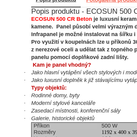
Popis produktu - ECOSUN 500 
ECOSUN 500 CR
Beton
je luxusní keram
kamene. Panel působí velmi výrazným de
Infrapanel je možné instalovat na šířku
Pro využití v koupelnách lze u příkonů 3
z nerezové oceli a udělat tak z topného 
panelu pomocí doplňkové zadní lišty.
Kam je panel vhodný?
·
Jako hlavní vytápění všech stylových i mo
·
Jako luxusní doplněk k již stávajícímu vytá
Typy objektů:
·
Rodinné domy, byty
·
Moderní stylové kanceláře
·
Zasedací místnosti, konferenční sály
·
Galerie, historické objektů
Příkon
500 W
Rozměry
1192 x 400 x 3