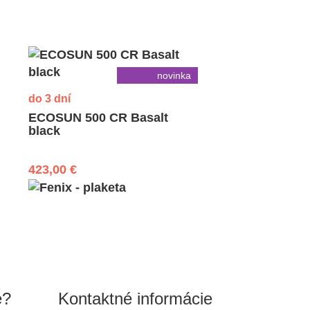
novinka
do 3 dní
ECOSUN 500 CR Basalt
black
423,00 €
e?
Kontaktné informácie