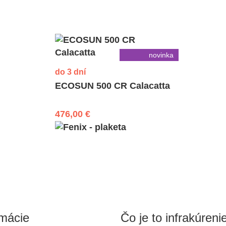
novinka
do 3 dní
ECOSUN 500 CR Calacatta
476,00 €
rmácie
Čo je to infrakúreni