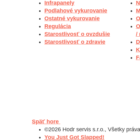
Infrapanely
N
Podlahové vykurovanie
M
Ostatné vykurovanie
O
Regulácia
O
Starostlivosť o ovzdušie
/
Starostlivosť o zdravie
D
K
F
Späť hore
©2026 Hodr servis s.r.o., Všetky práv
You Just Got Slapped!