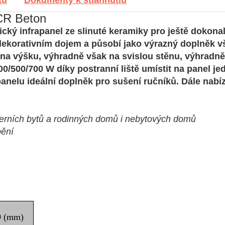
CR Beton
ický infrapanel ze slinuté keramiky pro ještě dokonal
korativním dojem a působí jako výrazný doplněk vš
 i na výšku, výhradně však na svislou stěnu, výhradn
00/500/700 W díky postranní liště umístit na panel je
panelu ideální doplněk pro sušení ručníků. Dále nabí
derních bytů a rodinných domů i nebytových domů
pění
9 (mm)