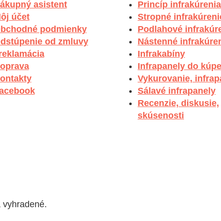
ákupný asistent
Princíp infrakúrenia
ôj účet
Stropné infrakúreni
bchodné podmienky
Podlahové infrakúr
dstúpenie od zmluvy
Nástenné infrakúre
 reklamácia
Infrakabíny
oprava
Infrapanely do kúp
ontakty
Vykurovanie, infrap
acebook
Sálavé infrapanely
Recenzie, diskusie,
skúsenosti
a vyhradené.