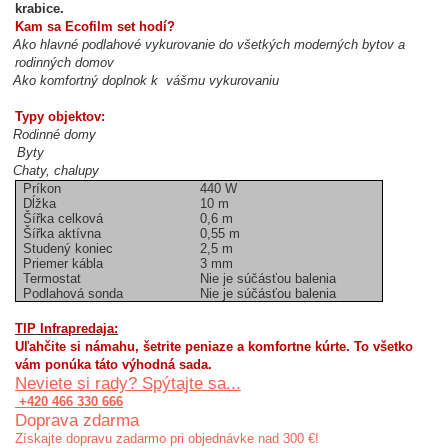
krabice.
Kam sa Ecofilm set hodí?
Ako hlavné podlahové vykurovanie do všetkých moderných bytov a
rodinných domov
Ako komfortný doplnok k vášmu vykurovaniu
Typy objektov:
Rodinné domy
Byty
Chaty, chalupy
Príkon
440 W
Dĺžka
10 m
Šířka celková
0,6 m
Šířka aktívna
0,55 m
Studený koniec
2,5 m
Priemer kábla
3 mm
Termostat
Nie je súčásťou balenia
Podlahová sonda
Nie je súčásťou balenia
TIP Infrapredaja:
Uľahčite si námahu, šetrite peniaze a komfortne kúrte. To všetko
vám ponúka táto výhodná sada.
Neviete si rady? Spýtajte sa...
+420 466 330 666
Doprava zdarma
Získajte dopravu zadarmo pri objednávke nad 300 €!