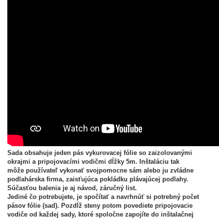
Sada obsahuje jeden pás vykurovacej fólie so zaizolovanými
okrajmi a pripojovacími vodičmi dĺžky 5m. Inštaláciu tak
môže
používateľ
vykonať svojpomocne sám alebo ju zvládne
podlahárska firma, zaisťujúca pokládku plávajúcej podlahy.
Súčasťou balenia je aj návod, záručný list.
Jediné čo potrebujete, je spočítať a navrhnúť si potrebný počet
pásov fólie (sad). Pozdĺž steny potom povediete pripojovacie
vodiče od každej sady, ktoré spoločne zapojíte do inštalačnej