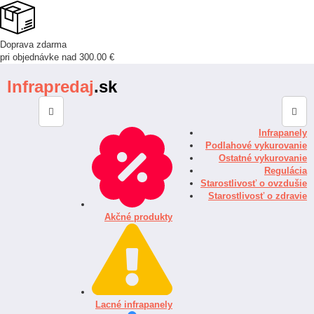
Doprava zdarma
pri objednávke nad 300.00 €
Infrapredaj
.sk
Infrapanely
Podlahové vykurovanie
Ostatné vykurovanie
Regulácia
Starostlivosť o ovzdušie
Starostlivosť o zdravie
Akčné produkty
Lacné infrapanely