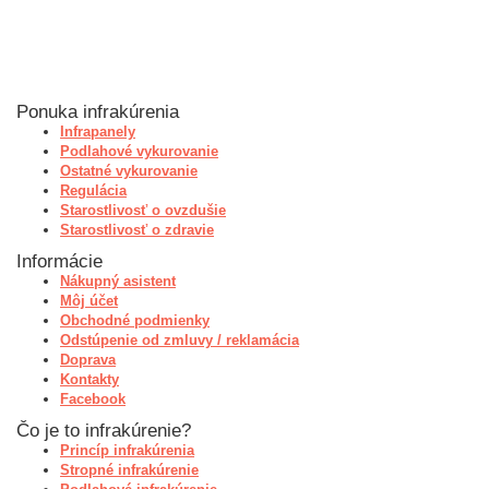
Ponuka infrakúrenia
Infrapanely
Podlahové vykurovanie
Ostatné vykurovanie
Regulácia
Starostlivosť o ovzdušie
Starostlivosť o zdravie
Informácie
Nákupný asistent
Môj účet
Obchodné podmienky
Odstúpenie od zmluvy / reklamácia
Doprava
Kontakty
Facebook
Čo je to infrakúrenie?
Princíp infrakúrenia
Stropné infrakúrenie