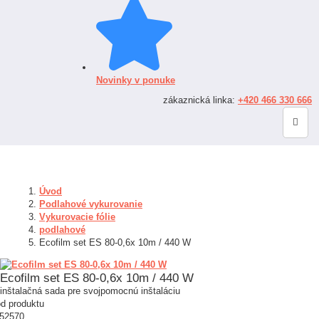
Novinky v ponuke
zákaznická linka:
+420 466 330 666
Úvod
Podlahové vykurovanie
Vykurovacie fólie
podlahové
Ecofilm set ES 80-0,6x 10m / 440 W
Ecofilm set ES 80-0,6x 10m / 440 W
inštalačná sada pre svojpomocnú inštaláciu
d produktu
52570