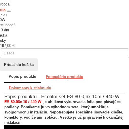
robca
nix
íkon
40W
stupnosť
 3 dní
ruka
roky
197,00 €
Popis produktu
Fotogaléria produktu
Dokumenty k stiahnutiu
Popis produktu - Ecofilm set ES 80-0,6x 10m / 440 W
ES 80-06x 10 / 440 W
je uhlíková vykurovacia fólia pod plávajúce
podlahy. Ponúkame ju vo výhodnom sete, ktorý umožňuje
svojpomocnú inštaláciu. Nepotrebujete špeciálne lisovacie kliešte,
konektory, vodiče ani izoláciu. Všetko je už pripravené k okamžitej
inštalácii.