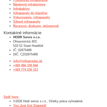
Podlahové infrakúrenie
Nástenné infrakúrenie
Infrakabíny
Infrapanely do kúpeľne
Vykurovanie, infrapanely
Sálavé infrapanely
Recenzie, diskusie, skúsenosti
Kontaktné informácie
HODR Servis s.r.o.
Ohrazenická 403,
533 52 Staré Hradiště
IČ: 02875489
DIČ: CZ02875489
info@infrapredaj.sk
+420 466 330 666
+420 774 230 313
Späť hore
©2026 Hodr servis s.r.o., Všetky práva vyhradené.
You Just Got Slapped!